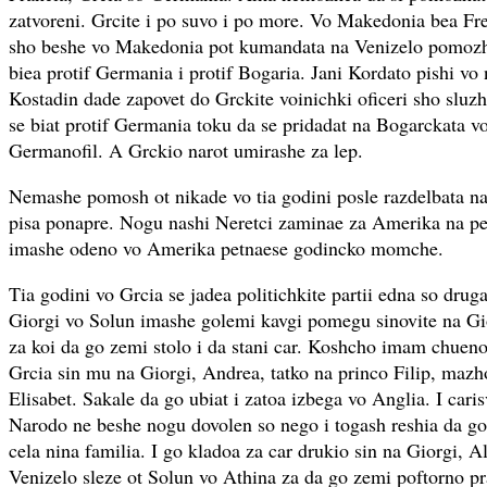
zatvoreni. Grcite i po suvo i po more. Vo Makedonia bea Fr
sho beshe vo Makedonia pot kumandata na Venizelo pomozh
biea protif Germania i protif Bogaria. Jani Kordato pishi vo 
Kostadin dade zapovet do Grckite voinichki oficeri sho slu
se biat protif Germania toku da se pridadat na Bogarckata v
Germanofil. A Grckio narot umirashe za lep.
Nemashe pomosh ot nikade vo tia godini posle razdelbata 
pisa ponapre. Nogu nashi Neretci zaminae za Amerika na pe
imashe odeno vo Amerika petnaese godincko momche.
Tia godini vo Grcia se jadea politichkite partii edna so drug
Giorgi vo Solun imashe golemi kavgi pomegu sinovite na Giorg
za koi da go zemi stolo i da stani car. Koshcho imam chuen
Grcia sin mu na Giorgi, Andrea, tatko na princo Filip, mazh
Elisabet. Sakale da go ubiat i zatoa izbega vo Anglia. I cari
Narodo ne beshe nogu dovolen so nego i togash reshia da go 
cela nina familia. I go kladoa za car drukio sin na Giorgi, A
Venizelo sleze ot Solun vo Athina za da go zemi poftorno pra