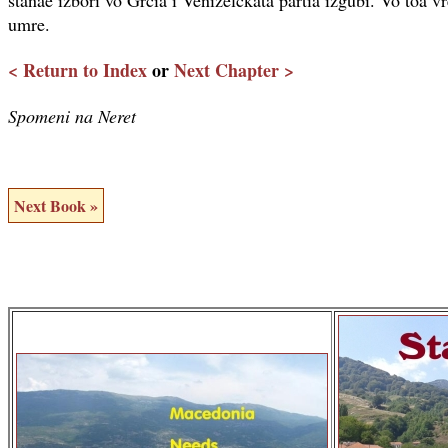
stanae izbori vo Grcia i Venizelckata partia izgubi. Vo toa 
umre.
< Return to Index
or
Next Chapter >
Spomeni na Neret
Next Book »