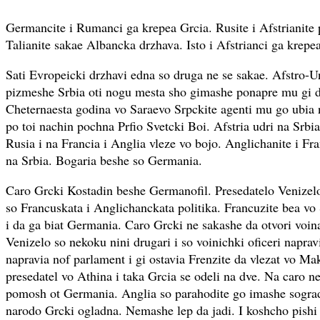
Germancite i Rumanci ga krepea Grcia. Rusite i Afstrianit
Talianite sakae Albancka drzhava. Isto i Afstrianci ga krepe
Sati Evropeicki drzhavi edna so druga ne se sakae. Afstro-
pizmeshe Srbia oti nogu mesta sho gimashe ponapre mu gi d
Cheternaesta godina vo Saraevo Srpckite agenti mu go ubia 
po toi nachin pochna Prfio Svetcki Boi. Afstria udri na Srbi
Rusia i na Francia i Anglia vleze vo bojo. Anglichanite i 
na Srbia. Bogaria beshe so Germania.
Caro Grcki Kostadin beshe Germanofil. Presedatelo Venizel
so Francuskata i Anglichanckata politika. Francuzite bea vo
i da ga biat Germania. Caro Grcki ne sakashe da otvori voin
Venizelo so nekoku nini drugari i so voinichki oficeri naprav
napravia nof parlament i gi ostavia Frenzite da vlezat vo M
presedatel vo Athina i taka Grcia se odeli na dve. Na caro
pomosh ot Germania. Anglia so parahodite go imashe sograd
narodo Grcki ogladna. Nemashe lep da jadi. I koshcho pishi 