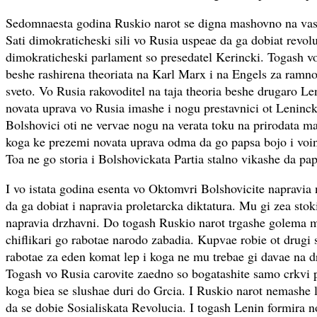
Sedomnaesta godina Ruskio narot se digna mashovno na vast
Sati dimokraticheski sili vo Rusia uspeae da ga dobiat revolu
dimokraticheski parlament so presedatel Kerincki. Togash vo
beshe rashirena theoriata na Karl Marx i na Engels za ramno
sveto. Vo Rusia rakovoditel na taja theoria beshe drugaro Le
novata uprava vo Rusia imashe i nogu prestavnici ot Lenincka
Bolshovici oti ne vervae nogu na verata toku na prirodata m
koga ke prezemi novata uprava odma da go papsa bojo i voin
Toa ne go storia i Bolshovickata Partia stalno vikashe da pa
I vo istata godina esenta vo Oktomvri Bolshovicite napravia 
da ga dobiat i napravia proletarcka diktatura. Mu gi zea stoki
napravia drzhavni. Do togash Ruskio narot trgashe golema ma
chiflikari go rabotae narodo zabadia. Kupvae robie ot drugi 
rabotae za eden komat lep i koga ne mu trebae gi davae na d
Togash vo Rusia carovite zaedno so bogatashite samo crkvi 
koga biea se slushae duri do Grcia. I Ruskio narot nemashe l
da se dobie Sosialiskata Revolucia. I togash Lenin formira 