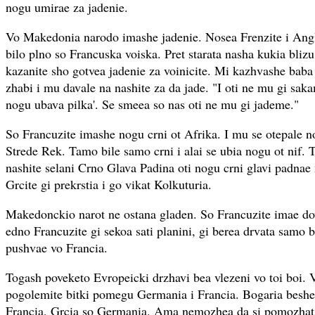
nogu umirae za jadenie.
Vo Makedonia narodo imashe jadenie. Nosea Frenzite i Angl
bilo plno so Francuska voiska. Pret starata nasha kukia bliz
kazanite sho gotvea jadenie za voinicite. Mi kazhvashe baba
zhabi i mu davale na nashite za da jade. "I oti ne mu gi saka
nogu ubava pilka'. Se smeea so nas oti ne mu gi jademe."
So Francuzite imashe nogu crni ot Afrika. I mu se otepale n
Strede Rek. Tamo bile samo crni i alai se ubia nogu ot nif.
nashite selani Crno Glava Padina oti nogu crni glavi padnae
Grcite gi prekrstia i go vikat Kolkuturia.
Makedonckio narot ne ostana gladen. So Francuzite imae d
edno Francuzite gi sekoa sati planini, gi berea drvata samo b
pushvae vo Francia.
Togash poveketo Evropeicki drzhavi bea vlezeni vo toi boi.
pogolemite bitki pomegu Germania i Francia. Bogaria beshe
Francia, Grcia so Germania. Ama nemozhea da si pomozhat 