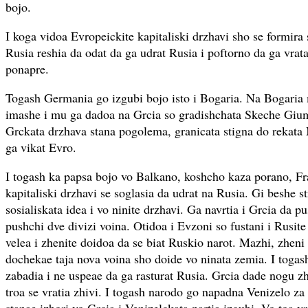
bojo.
I koga vidoa Evropeickite kapitaliski drzhavi sho se formira
Rusia reshia da odat da ga udrat Rusia i poftorno da ga vrat
ponapre.
Togash Germania go izgubi bojo isto i Bogaria. Na Bogaria
imashe i mu ga dadoa na Grcia so gradishchata Skeche Giu
Grckata drzhava stana pogolema, granicata stigna do rekata 
ga vikat Evro.
I togash ka papsa bojo vo Balkano, koshcho kaza porano, Fra
kapitaliski drzhavi se soglasia da udrat na Rusia. Gi beshe st
sosialiskata idea i vo ninite drzhavi. Ga navrtia i Grcia da p
pushchi dve divizi voina. Otidoa i Evzoni so fustani i Rusite
velea i zhenite doidoa da se biat Ruskio narot. Mazhi, zheni
dochekae taja nova voina sho doide vo ninata zemia. I togas
zabadia i ne uspeae da ga rasturat Rusia. Grcia dade nogu zh
troa se vratia zhivi. I togash narodo go napadna Venizelo za 