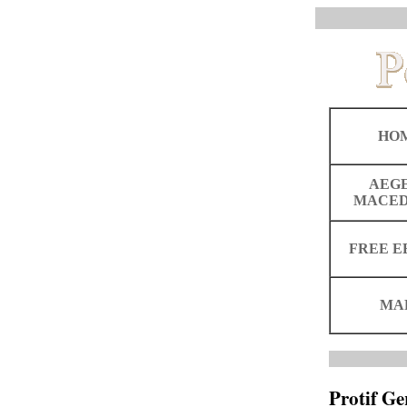
HO
AEG
MACED
FREE E
MA
Protif G