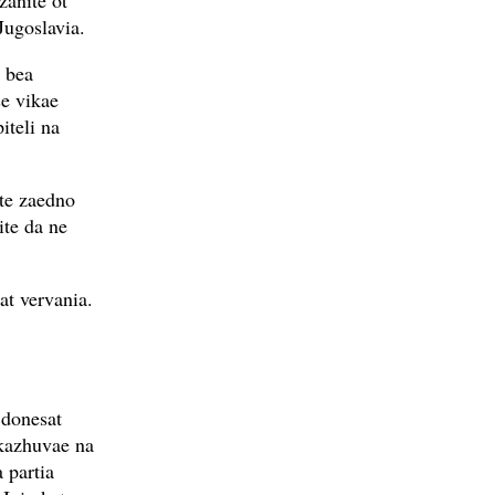
zanite ot
Jugoslavia.
i bea
se vikae
iteli na
ite zaedno
ite da ne
at vervania.
 donesat
skazhuvae na
 partia