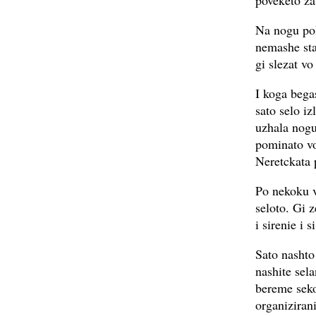
poveketo za
Na nogu pol
nemashe sta
gi slezat vo
I koga begas
sato selo iz
uzhala nogu
pominato vo
Neretckata 
Po nekoku v
seloto. Gi z
i sirenie i s
Sato nashto
nashite sel
bereme sekoa
organiziran