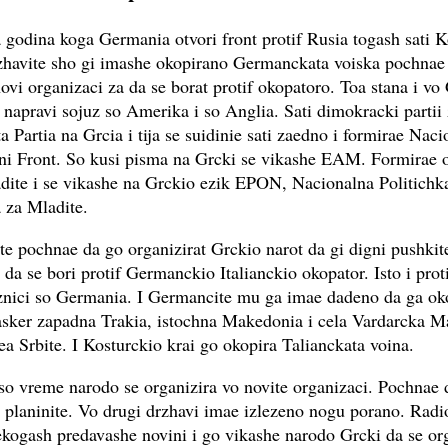
 godina koga Germania otvori front protif Rusia togash sati 
rzhavite sho gi imashe okopirano Germanckata voiska pochnae
ovi organizaci za da se borat protif okopatoro. Toa stana i vo 
 napravi sojuz so Amerika i so Anglia. Sati dimokracki partii
 Partia na Grcia i tija se suidinie sati zaedno i formirae Naci
ni Front. So kusi pisma na Grcki se vikashe EAM. Formirae 
adite i se vikashe na Grckio ezik EPON, Nacionalna Politichk
 za Mladite.
te pochnae da go organizirat Grckio narot da gi digni pushkite
 da se bori protif Germanckio Italianckio okopator. Isto i prot
znici so Germania. I Germancite mu ga imae dadeno da ga ok
sker zapadna Trakia, istochna Makedonia i cela Vardarcka 
ea Srbite. I Kosturckio krai go okopira Talianckata voina.
o vreme narodo se organizira vo novite organizaci. Pochnae d
o planinite. Vo drugi drzhavi imae izlezeno nogu porano. Radi
ekogash predavashe novini i go vikashe narodo Grcki da se or