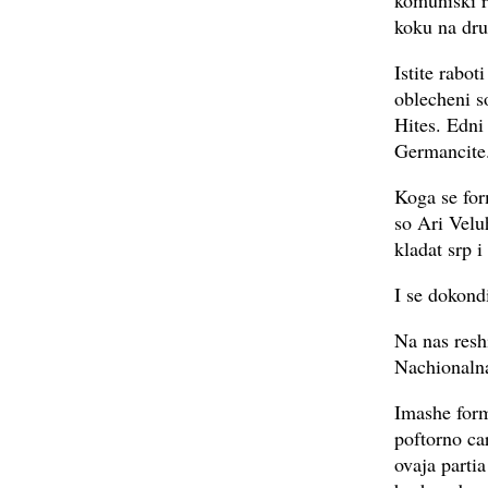
komuniski r
koku na dru
Istite rabo
oblecheni s
Hites. Edni
Germancite
Koga se for
so Ari Velu
kladat srp i
I se dokond
Na nas resh
Nachionalna
Imashe form
poftorno ca
ovaja parti