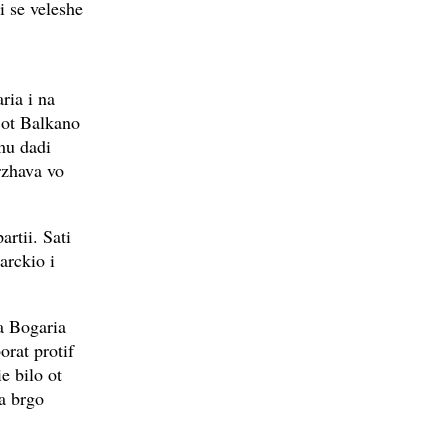
 se veleshe
ria i na
 ot Balkano
 mu dadi
rzhava vo
rtii. Sati
arckio i
a Bogaria
orat protif
e bilo ot
za brgo