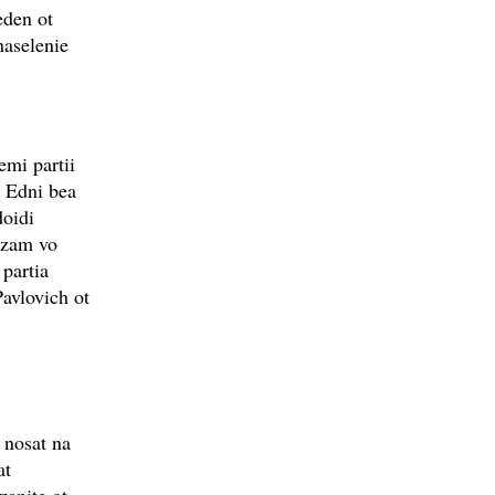
eden ot
naselenie
emi partii
. Edni bea
doidi
izam vo
 partia
avlovich ot
 nosat na
at