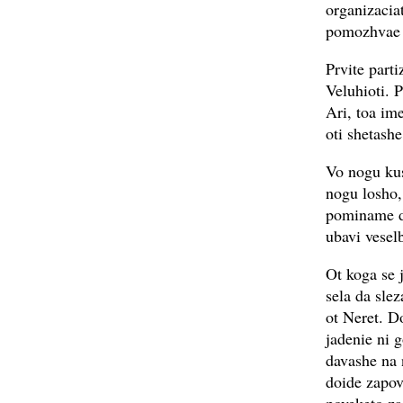
organizacia
pomozhvae 
Prvite part
Veluhioti. 
Ari, toa im
oti shetashe
Vo nogu kus
nogu losho,
pominame do
ubavi vesel
Ot koga se 
sela da sle
ot Neret. D
jadenie ni 
davashe na
doide zapov