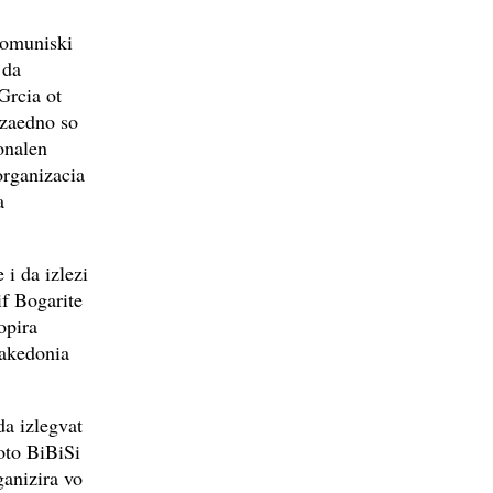
Komuniski
 da
Grcia ot
 zaedno so
onalen
organizacia
a
 i da izlezi
if Bogarite
opira
Makedonia
a izlegvat
oto BiBiSi
ganizira vo