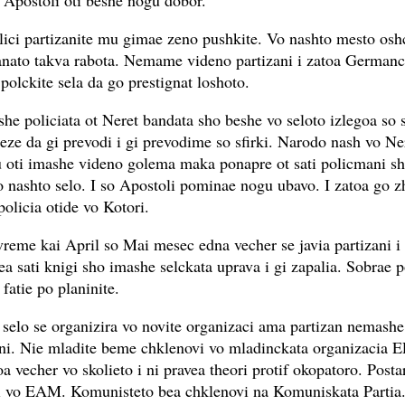
 Apostoli oti beshe nogu dobor.
ici partizanite mu gimae zeno pushkite. Vo nashto mesto osh
nato takva rabota. Nemame videno partizani i zatoa Germanc
 polckite sela da go prestignat loshoto.
he policiata ot Neret bandata sho beshe vo seloto izlegoa so sf
leze da gi prevodi i gi prevodime so sfirki. Narodo nash vo Ne
 oti imashe videno golema maka ponapre ot sati policmani s
 nashto selo. I so Apostoli pominae nogu ubavo. I zatoa go z
policia otide vo Kotori.
reme kai April so Mai mesec edna vecher se javia partizani i
ea sati knigi sho imashe selckata uprava i gi zapalia. Sobrae p
i fatie po planinite.
 selo se organizira vo novite organizaci ama partizan nemashe
ani. Nie mladite beme chklenovi vo mladinckata organizacia 
 vecher vo skolieto i ni pravea theori protif okopatoro. Posta
i vo EAM. Komunisteto bea chklenovi na Komuniskata Partia