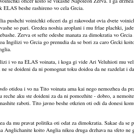
voinichki oficer koito se vikashe Napoleon Zerva. I ga drzhea
ak ELAS beshe rashireno vo cela Grcia.
ia pushchi voinichki oficeri da gi rakovodat ovia dvete voinic
she so pari. Gredea noshia aroplani i mu frlae plachki, jade
ebashe. Zerva ot sefte odeshe manata za dimokratia vo Grcia
oa Ingilizi vo Grcia go prenudia da se bori za caro Grcki koit
glia.
lizi i vo na ELAS voinata, i koga gi vide Ari Veluhioti mu veli
a ne se doideni da ni pomognat toku doidoa da ne razdelat i d
psfo otidoa i vo na Tito voinata ama kai nego nemozhea da pr
u reche aku ste doideni za da ni pomozhite - dobro, a nemoite
nashite raboti. Tito javno beshe otkrien oti odi da donesi ko
ea da mu pravat politika oti odat za dimokratia. Sakae da se p
 na Anglichanite koito Anglia nikoa druga drzhava na sfeto ne g