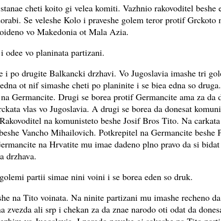
 stanae cheti koito gi velea komiti. Vazhnio rakovoditel beshe 
orabi. Se veleshe Kolo i praveshe golem teror protif Grckoto 
doideno vo Makedonia ot Mala Azia.
 i odee vo planinata partizani.
e i po drugite Balkancki drzhavi. Vo Jugoslavia imashe tri gol
 edna ot nif simashe cheti po planinite i se biea edna so druga
i na Germancite. Drugi se borea protif Germancite ama za da 
rckata vlas vo Jugoslavia. A drugi se borea da donesat komun
 Rakovoditel na komunisteto beshe Josif Bros Tito. Na carkata
 beshe Vancho Mihailovich. Potkrepitel na Germancite beshe P
Germancite na Hrvatite mu imae dadeno plno pravo da si bidat
a drzhava.
ri golemi partii simae nini voini i se borea eden so druk.
she na Tito voinata. Na ninite partizani mu imashe recheno da
na zvezda ali srp i chekan za da znae narodo oti odat da dones