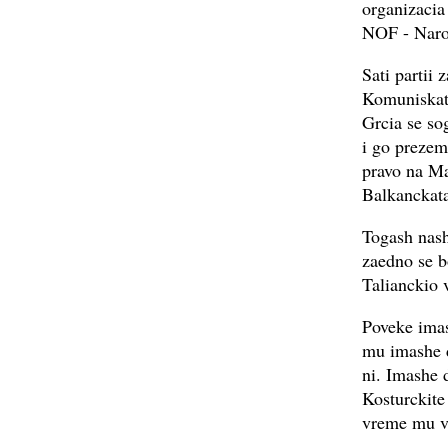
organizacia
NOF - Naro
Sati partii
Komuniskata
Grcia se so
i go prezem
pravo na Ma
Balkanckata
Togash nash
zaedno se b
Talianckio 
Poveke imas
mu imashe da
ni. Imashe 
Kosturckite 
vreme mu ve