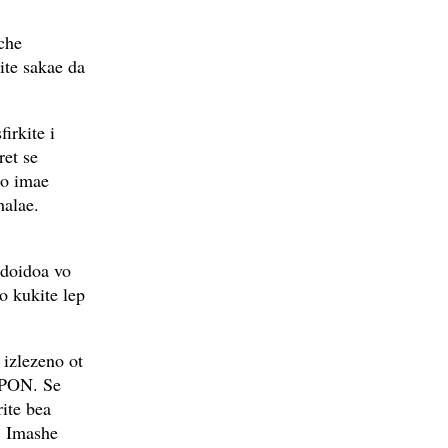
che
ite sakae da
irkite i
ret se
ho imae
halae.
 doidoa vo
o kukite lep
 izlezeno ot
EPON. Se
rite bea
. Imashe