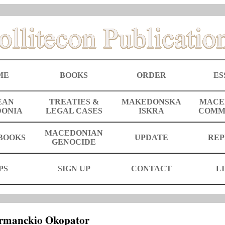
ME
BOOKS
ORDER
ES
EAN
TREATIES &
MAKEDONSKA
MACE
ONIA
LEGAL CASES
ISKRA
COMM
MACEDONIAN
BOOKS
UPDATE
REP
GENOCIDE
PS
SIGN UP
CONTACT
L
ermanckio Okopator