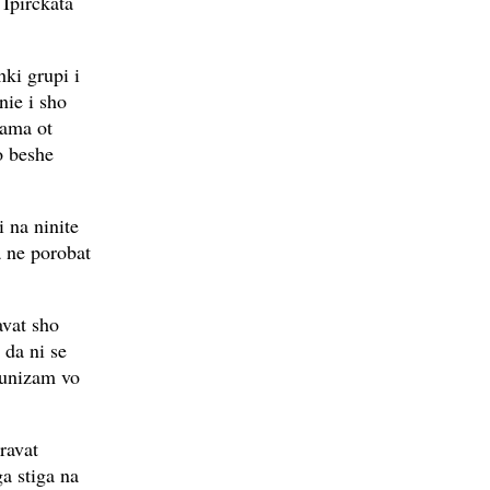
 Ipirckata
hki grupi i
nie i sho
 ama ot
o beshe
 na ninite
a ne porobat
avat sho
 da ni se
munizam vo
ravat
a stiga na