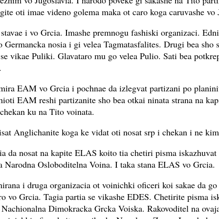
ezhim vo Jugoslavia. I narodo poveke gi sakashe na Tito parti
gite oti imae videno golema maka ot caro koga caruvashe vo 
ti stavae i vo Grcia. Imashe premnogu fashiski organizaci. Edn
o Germancka nosia i gi velea Tagmatasfalites. Drugi bea sho 
 se vikae Puliki. Glavataro mu go velea Pulio. Sati bea potkrep
.
mira EAM vo Grcia i pochnae da izlegvat partizani po planin
hioti EAM reshi partizanite sho bea otkai ninata strana na kap
 chekan ku na Tito voinata.
isat Anglichanite koga ke vidat oti nosat srp i chekan i ne kim
ia da nosat na kapite ELAS koito tia chetiri pisma iskazhuvat
 Narodna Osloboditelna Voina. I taka stana ELAS vo Grcia.
irana i druga organizacia ot voinichki oficeri koi sakae da go
ro vo Grcia. Tagia partia se vikashe EDES. Chetirite pisma i
a Nachionalna Dimokracka Grcka Voiska. Rakovoditel na ovaja