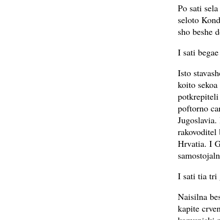
Po sati sela
seloto Kond
sho beshe 
I sati begae
Isto stavash
koito sekoa
potkrepitel
poftorno ca
Jugoslavia.
rakovoditel
Hrvatia. I 
samostojaln
I sati tia t
Naisilna be
kapite crve