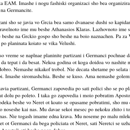
ta EAM. Imashe i nogu fashiski organizaci sho bea organizira
na Germancite.
izani sho se javia vo Grcia bea samo dvanaese dushi so kapida
Pravelnoto ime mu beshe Athanasios Klaras. Lazhovnoto ime s
e beshe na Grckio gospo sho beshe na boio naznachen. Pa za V
 po planinata koiato se vika Velushi.
o vreme se naplnae planinite partizani i Germanci pochnae d
 da tepat i da besat. Nekoa godina ot koga doidoa vo nashite 
bro. Nemashe nikakof trobol. Nie decata shetame po selata 
bi. Imashe siromashchia. Beshe se kuso. Ama nemashe golemi 
javia partizani, Germanci zapovedia po sati polici sho se po pl
zat dolu po poleto. I taka go zapovedia i moio pobratim Aposto
odeka beshe vo Neret ot koato se opasame pobratimi, sho mu
go noseshe kai nas. Mu davae sekoi mesec po nekoku zhito i to
 nas. Nie togash imame edna krava. Mu noseme po malu mleko
et ot Germanci da bega policiata ot Neret, sati Neretci se uzh