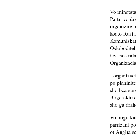
Vo minatata
Partii vo d
organizire n
koato Rusia
Komuniskata
Osloboditel
i za nas ml
Organizacia
I organizaci
po planinite
sho bea sui
Bogarckio a
sho ga drzh
Vo nogu kus
partizani p
ot Anglia s