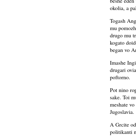
beshe eden 
okolia, a p
Togash Angl
mu pomozhva
drugo mu tr
kogato doid
began vo An
Imashe Ingi
drugari ovi
poftorno.
Pot nino ro
sake. Toi m
meshate vo 
Jugoslavia.
A Grcite od
politikanti