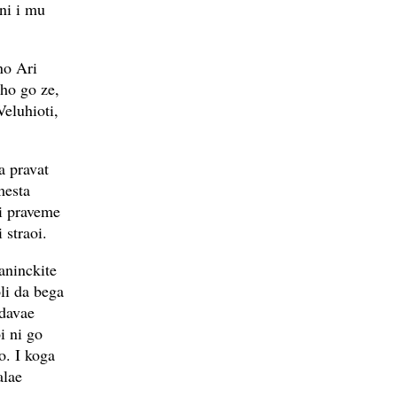
ni i mu
no Ari
ho go ze,
eluhioti,
a pravat
mesta
i praveme
straoi.
aninckite
li da bega
 davae
i ni go
. I koga
alae