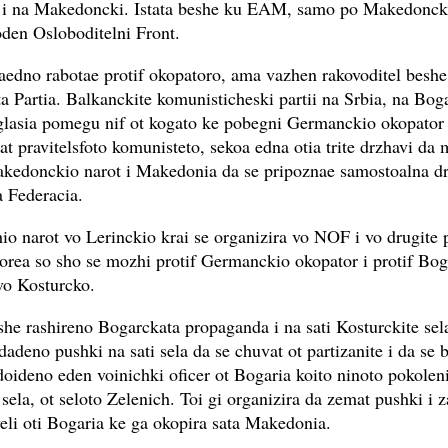
 i na Makedoncki. Istata beshe ku EAM, samo po Makedoncki
den Osloboditelni Front.
 zaedno rabotae protif okopatoro, ama vazhen rakovoditel beshe
 Partia. Balkanckite komunisticheski partii na Srbia, na Boga
glasia pomegu nif ot kogato ke pobegni Germanckio okopator
at pravitelsfoto komunisteto, sekoa edna otia trite drzhavi da
kedonckio narot i Makedonia da se pripoznae samostoalna d
 Federacia.
io narot vo Lerinckio krai se organizira vo NOF i vo drugite pa
orea so sho se mozhi protif Germanckio okopator i protif Bog
vo Kosturcko.
he rashireno Bogarckata propaganda i na sati Kosturckite sel
deno pushki na sati sela da se chuvat ot partizanite i da se b
doideno eden voinichki oficer ot Bogaria koito ninoto pokoleni
sela, ot seloto Zelenich. Toi gi organizira da zemat pushki i 
li oti Bogaria ke ga okopira sata Makedonia.