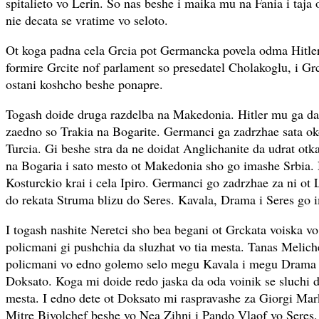
spitalieto vo Lerin. So nas beshe i maika mu na Fania i taja o
nie decata se vratime vo seloto.
Ot koga padna cela Grcia pot Germancka povela odma Hitler
formire Grcite nof parlament so presedatel Cholakoglu, i Grc
ostani koshcho beshe ponapre.
Togash doide druga razdelba na Makedonia. Hitler mu ga d
zaedno so Trakia na Bogarite. Germanci ga zadrzhae sata oko
Turcia. Gi beshe stra da ne doidat Anglichanite da udrat ot
na Bogaria i sato mesto ot Makedonia sho go imashe Srbia.
Kosturckio krai i cela Ipiro. Germanci go zadrzhae za ni ot 
do rekata Struma blizu do Seres. Kavala, Drama i Seres go 
I togash nashite Neretci sho bea begani ot Grckata voiska vo
policmani gi pushchia da sluzhat vo tia mesta. Tanas Melich
policmani vo edno golemo selo megu Kavala i megu Drama k
Doksato. Koga mi doide redo jaska da oda voinik se sluchi 
mesta. I edno dete ot Doksato mi raspravashe za Giorgi Marko
Mitre Bivolchef beshe vo Nea Zihni i Pando Vlaof vo Seres.