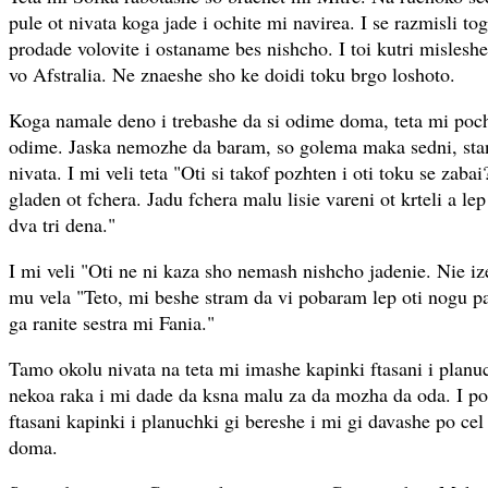
pule ot nivata koga jade i ochite mi navirea. I se razmisli tog
prodade volovite i ostaname bes nishcho. I toi kutri misles
vo Afstralia. Ne znaeshe sho ke doidi toku brgo loshoto.
Koga namale deno i trebashe da si odime doma, teta mi poch
odime. Jaska nemozhe da baram, so golema maka sedni, stani
nivata. I mi veli teta "Oti si takof pozhten i oti toku se zaba
gladen ot fchera. Jadu fchera malu lisie vareni ot krteli a l
dva tri dena."
I mi veli "Oti ne ni kaza sho nemash nishcho jadenie. Nie iz
mu vela "Teto, mi beshe stram da vi pobaram lep oti nogu pa
ga ranite sestra mi Fania."
Tamo okolu nivata na teta mi imashe kapinki ftasani i planuch
nekoa raka i mi dade da ksna malu za da mozha da oda. I po
ftasani kapinki i planuchki gi bereshe i mi gi davashe po cel
doma.