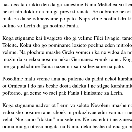
nas decata drukio den da ga zanesime Fania Melichea vo Le
nekoi nin doktur da mu ga prevrzi ranata. Se odbrame nekoi 
mala za da se odmenvame po pato. Napravime nosila i druki
odime vo Lerin da ga nosime Fania.
Koga stigname kai livagieto sho gi velime Filei livagie, tam
Toleite. Koku sho go pominame lozieto pochna eden mitrolo
velime. Na plochite imashe Grcki voinici i ka ne vidoa da n
mozhi da si rekoa nosime nekoi Germanec voinik ranet. Kog
nie ga pushchime Fania nazemi i sati si legname na pato.
Posedime malu vreme ama ne puleme da padni nekoi kurshu
ot Ornicata i do nas beshe dosta daleku i ne stigae kurshum
poftorno, ga zeme vo raci pak Fania i kinisame za Lerin.
Koga stigname nadvor ot Lerin vo seloto Nevoleni imashe 
vidoa sho nosime ranet choek ni prikazhvae edni voinici i n
velat. Nie samo "doktur" mu veleme. Ne zea edni i ne zanesoa
odma mu ga otresa nogata na Fania, deka beshe udrena ga pr