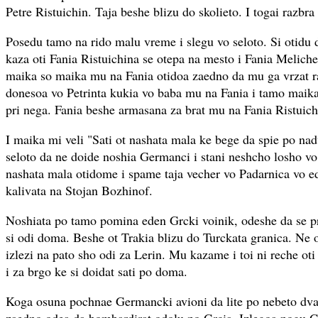
Petre Ristuichin. Taja beshe blizu do skolieto. I togai razbr
Posedu tamo na rido malu vreme i slegu vo seloto. Si otidu
kaza oti Fania Ristuichina se otepa na mesto i Fania Meliche
maika so maika mu na Fania otidoa zaedno da mu ga vrzat ra
donesoa vo Petrinta kukia vo baba mu na Fania i tamo maik
pri nega. Fania beshe armasana za brat mu na Fania Ristuich
I maika mi veli "Sati ot nashata mala ke bege da spie po nad
seloto da ne doide noshia Germanci i stani neshcho losho vo s
nashata mala otidome i spame taja vecher vo Padarnica vo e
kalivata na Stojan Bozhinof.
Noshiata po tamo pomina eden Grcki voinik, odeshe da se p
si odi doma. Beshe ot Trakia blizu do Turckata granica. Ne 
izlezi na pato sho odi za Lerin. Mu kazame i toi ni reche oti
i za brgo ke si doidat sati po doma.
Koga osuna pochnae Germancki avioni da lite po nebeto dvae