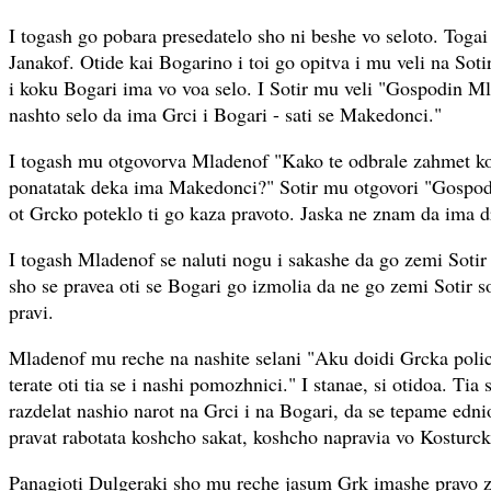
I togash go pobara presedatelo sho ni beshe vo seloto. Togai
Janakof. Otide kai Bogarino i toi go opitva i mu veli na Sot
i koku Bogari ima vo voa selo. I Sotir mu veli "Gospodin M
nashto selo da ima Grci i Bogari - sati se Makedonci."
I togash mu otgovorva Mladenof "Kako te odbrale zahmet ko
ponatatak deka ima Makedonci?" Sotir mu otgovori "Gospod
ot Grcko poteklo ti go kaza pravoto. Jaska ne znam da ima d
I togash Mladenof se naluti nogu i sakashe da go zemi Soti
sho se pravea oti se Bogari go izmolia da ne go zemi Sotir 
pravi.
Mladenof mu reche na nashite selani "Aku doidi Grcka poli
terate oti tia se i nashi pomozhnici." I stanae, si otidoa. Tia
razdelat nashio narot na Grci i na Bogari, da se tepame ednio 
pravat rabotata koshcho sakat, koshcho napravia vo Kosturcki
Panagioti Dulgeraki sho mu reche jasum Grk imashe pravo z