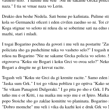
vasheto selo." I nashte mu vele "Nie ne sakame Grcka policia
naza." I tia se vrnae naza vo Lerin.
Drukio den beshe Nedela. Sati beme po kafiniata. Pulime s
kola so Germancki oficeri i eden civilen zaedno so ni. Toi c
Koga stignae vo seloto ni rekoa da se soberime sati na edno
mazhi, stari i mladi.
I togai Bogarino pochna da govori i mu veli na postarite "Za
policiata sho ga pushchime tuka vo vasheto selo?" I togash 
rekoa na Bogarino "Nie ne sakame Grcka policia vo seloto. 
otgovorva "Koku ste Bogari i koku Grci vo ovoa selo?" Neko
Bogari a drugite ne gi krevat racite.
Togash veli "Koku ste Grci da gi krenite racite." Samo eden 
"Jaska sum Grk." I toi go vikna poblizu i go opitva "Kako se
"Se vikam Panagioti Dulgeraki." I go pita po sho e Grk. I Pa
tatko mu e ot Kriti, i na maika mu sojo mu e ot Ipiro. Maik
popo Stoiche sho go zaklae komitite vo planinata. Bogarino
"Dobro momche" mu veli i vika da kazhi koi e druk Grk vo N