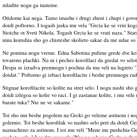
mladite nogu ga inateme.
Otidome kai nega. Tamo imashe i drugi zheni i chupi i govor
doidi poftorno. I togash jaska mu vela "Grcia ke se vrni kog
Stoiche ot Sveti Nikola. Togash Grcia ke se vrati naza." Sta
nina komshia sho go chisteshe skolieto sakae da me udae so 
Ne pomina nogu vreme. Edna Sabotina pulime grede dve koli
tovareno plachki. Na ni i peches korofilaci da gredat vo selo
Despa se izradva premnogu i pochna da mu veli na lugieto "N
doidat." Poftorno gi izbaci korofilacite i beshe premnogu ra
Stignae korofilacite so kolite na stret selo. I nogu nashi sho
doidi izlegoa so kolie vo raci. I gi zastanae kolite, i mu vele
barate tuka? Nie ne ve sakame."
Toi sho mu beshe pogolem na Grcki go veleme astinom i nog
golemio. Toi beshe korofilak vo nashto selo pret da doidi G
naznacheno za astinom. I toi mu veli "Mene me pushchia G