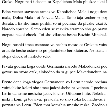
Grcko. Nogu pati i decata ot Kapalichoa Mala pluskae ukai
Edna vecher stavashe armas vo Kapolichoa Mala i nogu deca
mala, Dolna Mala i ot Novata Mala. Tamo taja vecher se pog
decata. I tia sho imae pushki so ni pochnae da pluske ukai
Narodo spieshe. Samo eden se razvika stramno sho go pravi
otepate nekoi choek. Toi sho vikashe beshe Bozhin Minchef
Nogu pushki imae ostanato vo nashto mesto ot Grckata voina
oruzhie beshe ostaveno po planinieto berikiaterse. Ne stana 
otepa choek ot nasheto selo.
Prvata godina koga doide Germania narodo Makedoncki poc
govori na svoio ezik, slobodno da si gi pee Makedonckite na
Prvite dena koga vlegoa Germancite vo Lerin narodo pochna
voinichkite kelari sho imae jadovishche za voinata. I pochnae
Lerin da zeme neshcho jadovishche. Otidome i nie. Nekoku N
mski i koni, gi tovarvae pravdata so sho stoka ke naiduvae i
poznata vo Lerin. Eden moi komshia imashe mska. Zaedno s