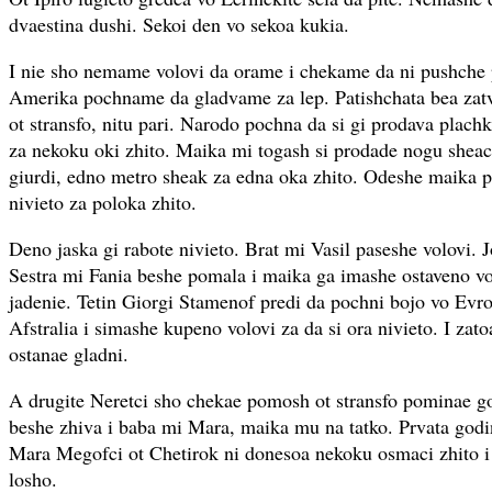
dvaestina dushi. Sekoi den vo sekoa kukia.
I nie sho nemame volovi da orame i chekame da ni pushche pa
Amerika pochname da gladvame za lep. Patishchata bea zat
ot stransfo, nitu pari. Narodo pochna da si gi prodava plachki
za nekoku oki zhito. Maika mi togash si prodade nogu sheac
giurdi, edno metro sheak za edna oka zhito. Odeshe maika p
nivieto za poloka zhito.
Deno jaska gi rabote nivieto. Brat mi Vasil paseshe volovi. 
Sestra mi Fania beshe pomala i maika ga imashe ostaveno vo
jadenie. Tetin Giorgi Stamenof predi da pochni bojo vo Evr
Afstralia i simashe kupeno volovi za da si ora nivieto. I zat
ostanae gladni.
A drugite Neretci sho chekae pomosh ot stransfo pominae g
beshe zhiva i baba mi Mara, maika mu na tatko. Prvata godi
Mara Megofci ot Chetirok ni donesoa nekoku osmaci zhito
losho.