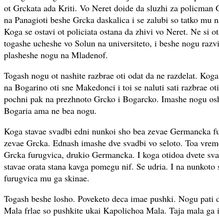
ot Grckata ada Kriti. Vo Neret doide da sluzhi za policman
na Panagioti beshe Grcka daskalica i se zalubi so tatko mu na
Koga se ostavi ot policiata ostana da zhivi vo Neret. Ne si ot
togashe ucheshe vo Solun na universiteto, i beshe nogu razvi
plasheshe nogu na Mladenof.
Togash nogu ot nashite razbrae oti odat da ne razdelat. Kog
na Bogarino oti sne Makedonci i toi se naluti sati razbrae oti
pochni pak na prezhnoto Grcko i Bogarcko. Imashe nogu os
Bogaria ama ne bea nogu.
Koga stavae svadbi edni nunkoi sho bea zevae Germancka fu
zevae Grcka. Ednash imashe dve svadbi vo seloto. Toa vre
Grcka furugvica, drukio Germancka. I koga otidoa dvete svad
stavae orata stana kavga pomegu nif. Se udria. I na nunkot
furugvica mu ga skinae.
Togash beshe losho. Poveketo deca imae pushki. Nogu pati 
Mala frlae so pushkite ukai Kapolichoa Mala. Taja mala ga 