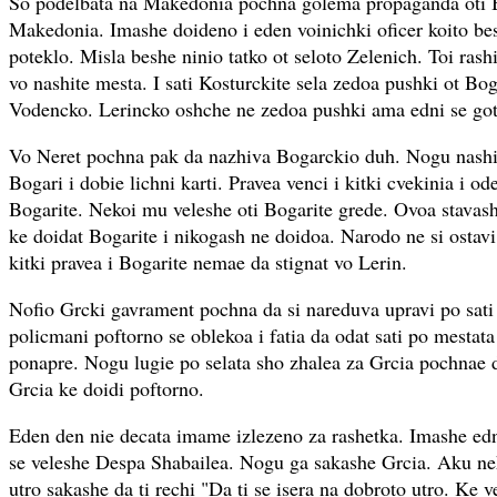
So podelbata na Makedonia pochna golema propaganda oti B
Makedonia. Imashe doideno i eden voinichki oficer koito b
poteklo. Misla beshe ninio tatko ot seloto Zelenich. Toi ras
vo nashite mesta. I sati Kosturckite sela zedoa pushki ot Boga
Vodencko. Lerincko oshche ne zedoa pushki ama edni se got
Vo Neret pochna pak da nazhiva Bogarckio duh. Nogu nashi s
Bogari i dobie lichni karti. Pravea venci i kitki cvekinia i o
Bogarite. Nekoi mu veleshe oti Bogarite grede. Ovoa stavash
ke doidat Bogarite i nikogash ne doidoa. Narodo ne si osta
kitki pravea i Bogarite nemae da stignat vo Lerin.
Nofio Grcki gavrament pochna da si nareduva upravi po sati 
policmani poftorno se oblekoa i fatia da odat sati po mestat
ponapre. Nogu lugie po selata sho zhalea za Grcia pochnae da
Grcia ke doidi poftorno.
Eden den nie decata imame izlezeno za rashetka. Imashe edn
se veleshe Despa Shabailea. Nogu ga sakashe Grcia. Aku ne
utro sakashe da ti rechi "Da ti se isera na dobroto utro. Ke v