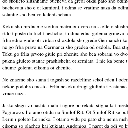
do skolieto slushname bucheva da gredi otkai pato sho odim
buchevata sho e ot kamioni, i odma se vratime naza da od
selanite sho bea vo kafenishchata.
Koku sho mrdname stotina metra ot dvoro na skolieto slush
rido i posle da fuchi neshcho, i odma edna golema grmeva t
frlia edno giule oti vidoa od ozdola sho grede Germancki kam
ne go frlia pravo na Germanci sho gredea od ozdola. Bea stig
Toku go frlia prvoto giule pri zhenite sho bea sobrani vo dv
pukna giuleto stanae prashishcha ot zemiata. I nie ka beme 
chume golema cikoma ot zhenite.
Ne znaeme sho stana i togash se razdelime sekoi eden i ode
nekoe podobro mesto. Frlia nekoku drugi giulinia i zastanae
vrnae naza.
Jaska slegu vo nashta mala i ugore po rekata stigna kai mes
Pagiurovo. I otamo otidu na Smilof Rit. Ot Smilof Rit se pu
Lerin i poleto Lerincko. I otamo vidu po pato sho nema nish
cikoma so plachea kai kukiata Andonioa. I narot da odi vo k