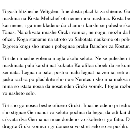
Togash blizheshe Veligden. Ime dosta plachki za shienie. G
mashina na Kosta Melichef oti neme moa mashina. Kosta bes
kai mene, i ga ime kladeno do zhamo i karshi se puleshe skol
Tanas. Na crkvata imashe Grcki voinici, ne nogu, mozhi da b
oficer. Koga staname na utroto vo Sabotata naukome oti polic
Izgorea knigi sho imae i pobegnae preku Bapchor za Kostur.
Toi den imashe golema magla okolu seloto. Ne se puleshe n
mashinata pula karshi nat kukiata Karafiloa choek da se kuni
zemiata. Legna na pato, postoa malu legnat na zemia, setne s
jaska razbra po plachkite sho ne e Neretec i sho ima inakva 
mina so istata nosia da nosat eden Grcki voinik. I togai raz
vo nasheto selo.
Toi sho go nosea beshe oficero Grcki. Imashe odeno pri edna
sho stignae Germanci vo seloto pochna da bega, da odi kai dr
crkvata dva Germanci imae doideno vo skolieto i go fatia. D
drugite Grcki voinici i gi donesoa vo stret selo so se pushki.