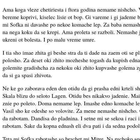
Ama koga vleze chetiriesta i ftora godina nemame nishcho. Va
bereme koprivi, kiselec lisie ot bop. Gi vareme i gi jademe b
mi Sofka ni davashe po nekoe komache lep. Za baba nemas
na nega koku da se krepi. Ama proleta se razboli. Nemashe j
ukreni ot bolesta. I po malu vreme umre.
I tia sho imae zhita gi beshe stra da ti dade na zaem oti se p
polosho. Za deset oki zhito mozheshe togash da kupish edna
golemite gradishcha za nekoku oki zhito kupvashe golema z
da si ga spasi zhivota.
Ne ke go zaborava eden den otidu da gi prasha edni krteli 
Skala blizu do seloto Lagen. Otidu bes nikakvo jadenie. Ma
znie po poleto. Doma nemame lep. Imashe edno komache le
Vasil sho ke odeshe so volovite. Za mene nemashe nishcho. 
da rabotam. Dandisa do pladnina. I setne mi se sekoa i raci
rabotam. Sake da kopna ednash eli dva pati i da sedna podol
Teta mi Sofka rabotashe so brachet mi Mitre. Na ruchoko sed