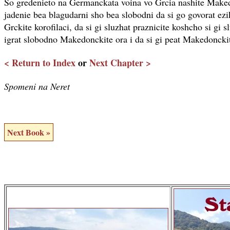
So gredenieto na Germanckata voina vo Grcia nashite Make
jadenie bea blagudarni sho bea slobodni da si go govorat ezi
Grckite korofilaci, da si gi sluzhat praznicite koshcho si gi s
igrat slobodno Makedonckite ora i da si gi peat Makedonckit
< Return to Index
or
Next Chapter >
Spomeni na Neret
Next Book »