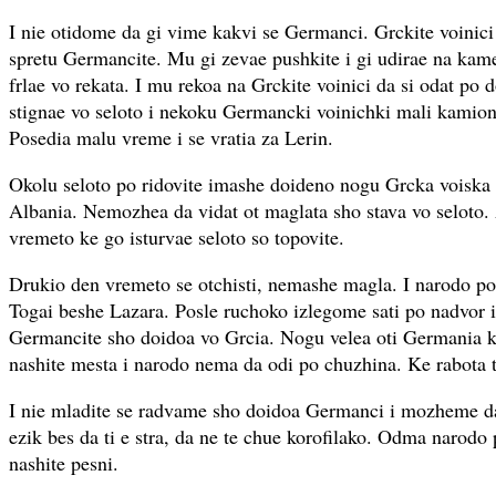
I nie otidome da gi vime kakvi se Germanci. Grckite voinic
spretu Germancite. Mu gi zevae pushkite i gi udirae na kamen
frlae vo rekata. I mu rekoa na Grckite voinici da si odat p
stignae vo seloto i nekoku Germancki voinichki mali kamioni
Posedia malu vreme i se vratia za Lerin.
Okolu seloto po ridovite imashe doideno nogu Grcka voiska
Albania. Nemozhea da vidat ot maglata sho stava vo seloto.
vremeto ke go isturvae seloto so topovite.
Drukio den vremeto se otchisti, nemashe magla. I narodo po
Togai beshe Lazara. Posle ruchoko izlegome sati po nadvor i
Germancite sho doidoa vo Grcia. Nogu velea oti Germania ke
nashite mesta i narodo nema da odi po chuzhina. Ke rabota 
I nie mladite se radvame sho doidoa Germanci i mozheme da
ezik bes da ti e stra, da ne te chue korofilako. Odma narodo 
nashite pesni.