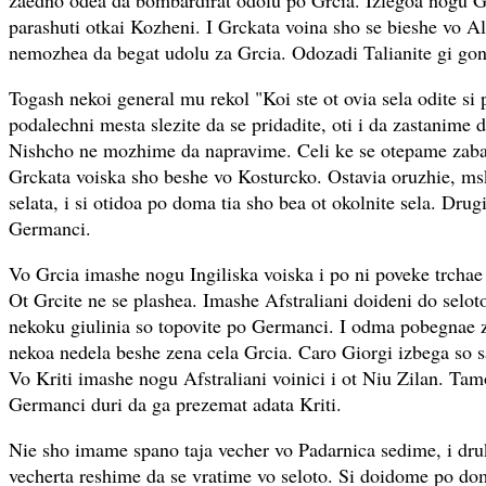
zaedno odea da bombardirat odolu po Grcia. Izlegoa nogu G
parashuti otkai Kozheni. I Grckata voina sho se bieshe vo A
nemozhea da begat udolu za Grcia. Odozadi Talianite gi gone
Togash nekoi general mu rekol "Koi ste ot ovia sela odite si 
podalechni mesta slezite da se pridadite, oti i da zastanime
Nishcho ne mozhime da napravime. Celi ke se otepame zabadi
Grckata voiska sho beshe vo Kosturcko. Ostavia oruzhie, ms
selata, i si otidoa po doma tia sho bea ot okolnite sela. Drug
Germanci.
Vo Grcia imashe nogu Ingiliska voiska i po ni poveke trchae
Ot Grcite ne se plashea. Imashe Afstraliani doideni do selot
nekoku giulinia so topovite po Germanci. I odma pobegnae z
nekoa nedela beshe zena cela Grcia. Caro Giorgi izbega so sa
Vo Kriti imashe nogu Afstraliani voinici i ot Niu Zilan. Ta
Germanci duri da ga prezemat adata Kriti.
Nie sho imame spano taja vecher vo Padarnica sedime, i dru
vecherta reshime da se vratime vo seloto. Si doidome po dom