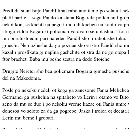
Predi da stani bojo Pandil imal rabotano tamo po selata i ne
platil parite. I sega Pando ka stana Bogarcki policman i go 
nekoi kon, se kachil na nego i mu odi kachen na konio vo pr
i koga vidoa Bogarcki policman vo dvoro se uplashia. I toi m
mu borchish edni pari na eden Pandil sho ti rabotashe tuka."
gmechi. Nemozheshe da go poznae sho e istio Pandil sho mu
kazal i prosfikata gi naplna gashchite ot stra da ne go otep
ftor brachet. Baba mu beshe sestra na dedo Stoiche.
Drugite Neretci sho bea policmani Bogaria gimashe pushche
del na Makedonia.
Posle po nekoku nedeli ot koga ga zanesome Fania Melichea
Germanci ga pushchia na spitalieto vo Lerin i otamo vo Bit
zeno da mu se due i po nekoku vreme kazae oti Fania umre 
donesoa vo seloto za da ga pogrebe. Jaska i troica ot decata
Lerin mu beme i grobari.