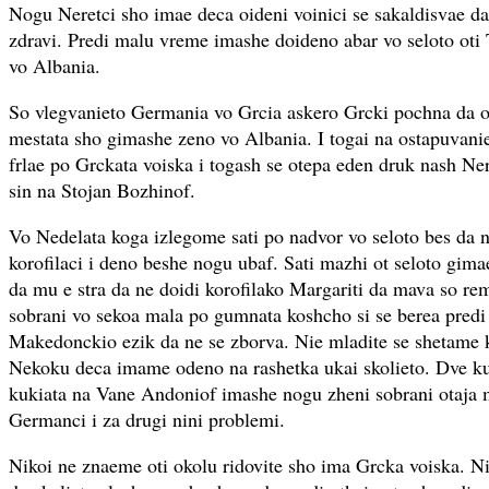
Nogu Neretci sho imae deca oideni voinici se sakaldisvae dal
zdravi. Predi malu vreme imashe doideno abar vo seloto oti
vo Albania.
So vlegvanieto Germania vo Grcia askero Grcki pochna da o
mestata sho gimashe zeno vo Albania. I togai na ostapuvanie
frlae po Grckata voiska i togash se otepa eden druk nash N
sin na Stojan Bozhinof.
Vo Nedelata koga izlegome sati po nadvor vo seloto bes da ni
korofilaci i deno beshe nogu ubaf. Sati mazhi ot seloto gima
da mu e stra da ne doidi korofilako Margariti da mava so rem
sobrani vo sekoa mala po gumnata koshcho si se berea predi
Makedonckio ezik da ne se zborva. Nie mladite se shetame k
Nekoku deca imame odeno na rashetka ukai skolieto. Dve kuk
kukiata na Vane Andoniof imashe nogu zheni sobrani otaja m
Germanci i za drugi nini problemi.
Nikoi ne znaeme oti okolu ridovite sho ima Grcka voiska. N