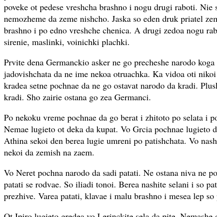
poveke ot pedese vreshcha brashno i nogu drugi raboti. Ni
nemozheme da zeme nishcho. Jaska so eden druk priatel z
brashno i po edno vreshche chenica. A drugi zedoa nogu rabo
sirenie, maslinki, voinichki plachki.
Prvite dena Germanckio asker ne go precheshe narodo koga 
jadovishchata da ne ime nekoa otruachka. Ka vidoa oti nikoi 
kradea setne pochnae da ne go ostavat narodo da kradi. Plu
kradi. Sho zairie ostana go zea Germanci.
Po nekoku vreme pochnae da go berat i zhitoto po selata i 
Nemae lugieto ot deka da kupat. Vo Grcia pochnae lugieto d
Athina sekoi den berea lugie umreni po patishchata. Vo nash
nekoi da zemish na zaem.
Vo Neret pochna narodo da sadi patati. Ne ostana niva ne p
patati se rodvae. So iliadi tonoi. Berea nashite selani i so pa
prezhive. Varea patati, klavae i malu brashno i mesea lep so 
Ot Ipiro lugieto gredea vo Lerinckite sela da pite. Nemashe