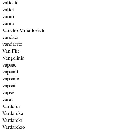
valicata
valici
vamo
vamu
Vancho Mihailovich
vandaci
vandacite
Van Flit
Vangelinia
vapsae
vapsani
vapsano
vapsat
vapse
varat
Vardarci
Vardarcka
Vardarcki
Vardarckio