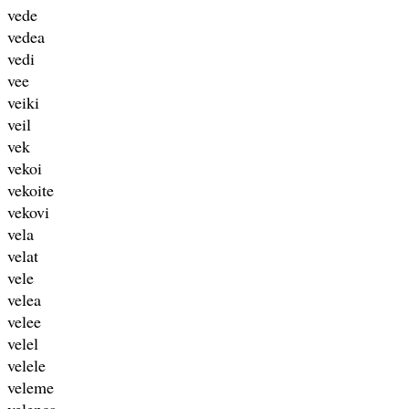
vede
vedea
vedi
vee
veiki
veil
vek
vekoi
vekoite
vekovi
vela
velat
vele
velea
velee
velel
velele
veleme
velenca