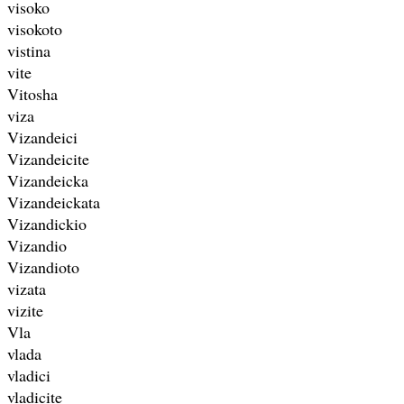
visoko
visokoto
vistina
vite
Vitosha
viza
Vizandeici
Vizandeicite
Vizandeicka
Vizandeickata
Vizandickio
Vizandio
Vizandioto
vizata
vizite
Vla
vlada
vladici
vladicite