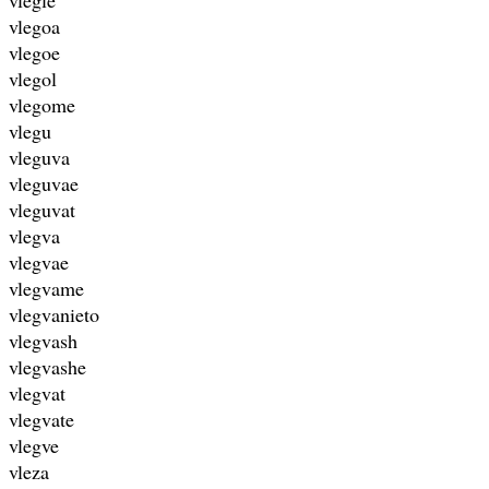
vlegoa
vlegoe
vlegol
vlegome
vlegu
vleguva
vleguvae
vleguvat
vlegva
vlegvae
vlegvame
vlegvanieto
vlegvash
vlegvashe
vlegvat
vlegvate
vlegve
vleza