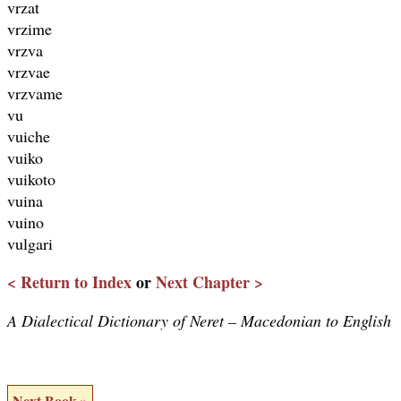
vrzat
vrzime
vrzva
vrzvae
vrzvame
vu
vuiche
vuiko
vuikoto
vuina
vuino
vulgari
< Return to Index
or
Next Chapter >
A Dialectical Dictionary of Neret – Macedonian to English
Next Book »