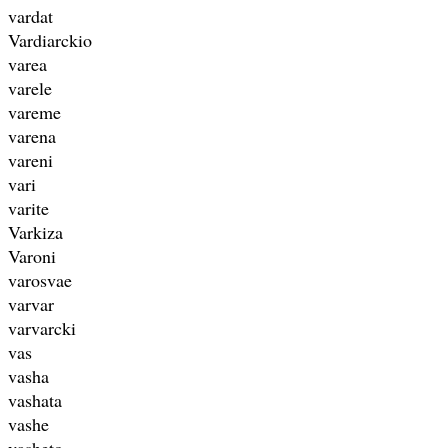
vardat
Vardiarckio
varea
varele
vareme
varena
vareni
vari
varite
Varkiza
Varoni
varosvae
varvar
varvarcki
vas
vasha
vashata
vashe
vasheto