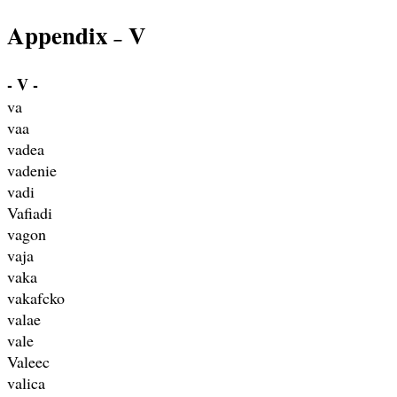
Appendix
V
–
- V -
va
vaa
vadea
vadenie
vadi
Vafiadi
vagon
vaja
vaka
vakafcko
valae
vale
Valeec
valica