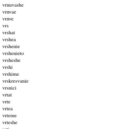
vrnuvashe
vrnvae
vrnve
vrs
vrshat
vrshea
vrshenie
vrshenieto
vrsheshe
vrshi
vrshime
vrskresvanie
vrsnici
vrtat
vrte
vrtea
vrteme
vrteshe
vrti