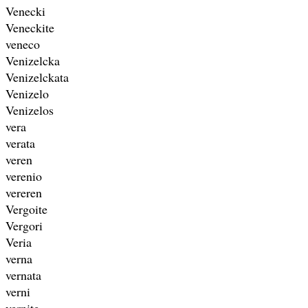
Venecki
Veneckite
veneco
Venizelcka
Venizelckata
Venizelo
Venizelos
vera
verata
veren
verenio
vereren
Vergoite
Vergori
Veria
verna
vernata
verni
vernite