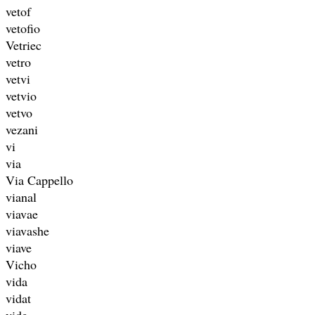
vetof
vetofio
Vetriec
vetro
vetvi
vetvio
vetvo
vezani
vi
via
Via Cappello
vianal
viavae
viavashe
viave
Vicho
vida
vidat
vide