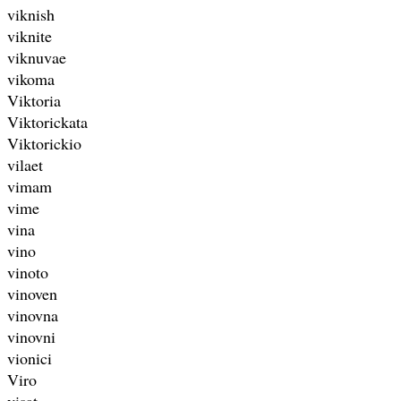
viknish
viknite
viknuvae
vikoma
Viktoria
Viktorickata
Viktorickio
vilaet
vimam
vime
vina
vino
vinoto
vinoven
vinovna
vinovni
vionici
Viro
visat