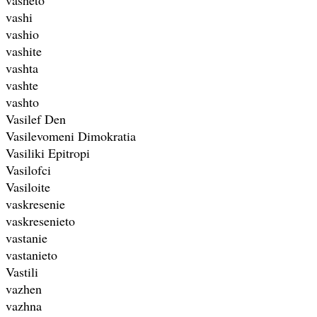
vashi
vashio
vashite
vashta
vashte
vashto
Vasilef Den
Vasilevomeni Dimokratia
Vasiliki Epitropi
Vasilofci
Vasiloite
vaskresenie
vaskresenieto
vastanie
vastanieto
Vastili
vazhen
vazhna