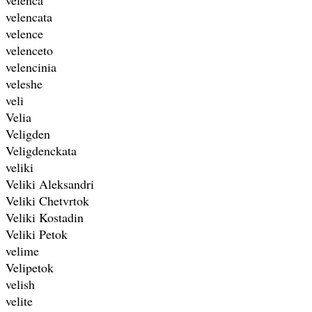
velencata
velence
velenceto
velencinia
veleshe
veli
Velia
Veligden
Veligdenckata
veliki
Veliki Aleksandri
Veliki Chetvrtok
Veliki Kostadin
Veliki Petok
velime
Velipetok
velish
velite