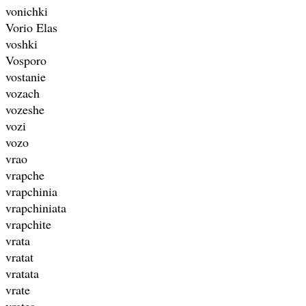
vonichki
Vorio Elas
voshki
Vosporo
vostanie
vozach
vozeshe
vozi
vozo
vrao
vrapche
vrapchinia
vrapchiniata
vrapchite
vrata
vratat
vratata
vrate
vratea