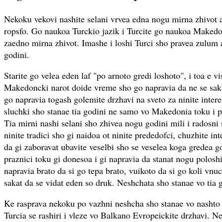
Nekoku vekovi nashite selani vrvea edna nogu mirna zhivot 
ropsfo. Go naukoa Turckio jazik i Turcite go naukoa Makedon
zaedno mirna zhivot. Imashe i loshi Turci sho pravea zulum
godini.
Starite go velea eden laf "po arnoto gredi loshoto", i toa e vi
Makedoncki narot doide vreme sho go napravia da ne se saka
go napravia togash golemite drzhavi na sveto za ninite inter
sluchki sho stanae tia godini ne samo vo Makedonia toku i p
Tia mirni nashi selani sho zhivea nogu godini mili i radosni s
ninite tradici sho gi naidoa ot ninite prededofci, chuzhite i
da gi zaboravat ubavite veselbi sho se veselea koga gredea g
praznici toku gi donesoa i gi napravia da stanat nogu poloshi 
napravia brato da si go tepa brato, vuikoto da si go koli vnuc
sakat da se vidat eden so druk. Neshchata sho stanae vo tia 
Ke rasprava nekoku po vazhni neshcha sho stanae vo nashto
Turcia se rashiri i vleze vo Balkano Evropeickite drzhavi. Ne