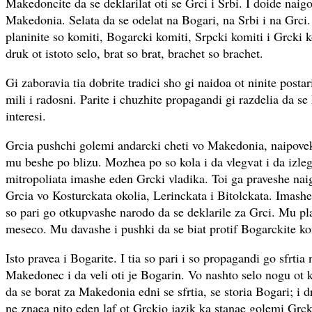
Makedoncite da se deklarilat oti se Grci i Srbi. I doide naig
Makedonia. Selata da se odelat na Bogari, na Srbi i na Grci
planinite so komiti, Bogarcki komiti, Srpcki komiti i Grcki k
druk ot istoto selo, brat so brat, brachet so brachet.
Gi zaboravia tia dobrite tradici sho gi naidoa ot ninite postar
mili i radosni. Parite i chuzhite propagandi gi razdelia da se 
interesi.
Grcia pushchi golemi andarcki cheti vo Makedonia, naipovek
mu beshe po blizu. Mozhea po so kola i da vlegvat i da izle
mitropoliata imashe eden Grcki vladika. Toi ga praveshe na
Grcia vo Kosturckata okolia, Lerinckata i Bitolckata. Imashe
so pari go otkupvashe narodo da se deklarile za Grci. Mu pl
meseco. Mu davashe i pushki da se biat protif Bogarckite ko
Isto pravea i Bogarite. I tia so pari i so propagandi go sfrtia
Makedonec i da veli oti je Bogarin. Vo nashto selo nogu ot k
da se borat za Makedonia edni se sfrtia, se storia Bogari; i d
ne znaea nito eden laf ot Grckio jazik ka stanae golemi Grck