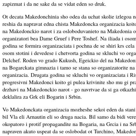
zapizmat i da ne sake da se vidat eden so druk.
Ot decata Makedonchinia sho odea da uchat skolie izlegoa n
reshia da napravat edna chista Makedoncka organizacia koito
na Makedonckio narot i za osloboduvanieto na Makedonia ot
organizatori bea Dame Gruef i Pere Toshef. Na iliada i osom s
godina se formira organizaciata i pochna de se shiri krs cel
osom stotini i devedese i chetvorta godina se skluchi vo org
Delchef. Roden vo grado Kukush, Egeickio del na Makedoni
na Bogarckata gimnazia i tamo se stana so organizatorite 
organizacia. Drugata godina se skluchi vo organizaciata i Ri
progresivni Makedonci koito gi pulea krivinite sho mu gi pr
drzhavi na Makedonckio narot - go navrtvae da si ga otkazhi 
deklalira za Grk eli Bogarin i Srbin.
Vo Makedonckata organizacia mozheshe sekoi eden da stani c
bil Vla eli Arnautin eli so druga nacia. Bil samo da bidi vere
okopatoro i protif propagandite na Bogaria, na Grcia i na Sr
napraven akuto uspeat da se oslobodat ot Turchino, Makedoni