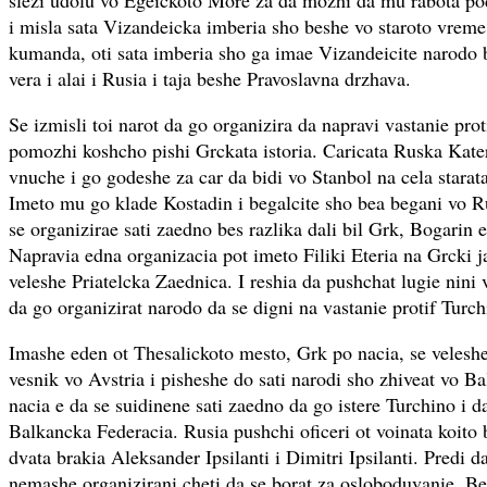
slezi udolu vo Egeickoto More za da mozhi da mu rabota po
i misla sata Vizandeicka imberia sho beshe vo staroto vreme
kumanda, oti sata imberia sho ga imae Vizandeicite narodo 
vera i alai i Rusia i taja beshe Pravoslavna drzhava.
Se izmisli toi narot da go organizira da napravi vastanie prot
pomozhi koshcho pishi Grckata istoria. Caricata Ruska Kater
vnuche i go godeshe za car da bidi vo Stanbol na cela stara
Imeto mu go klade Kostadin i begalcite sho bea begani vo Ru
se organizirae sati zaedno bes razlika dali bil Grk, Bogarin 
Napravia edna organizacia pot imeto Filiki Eteria na Grcki 
veleshe Priatelcka Zaednica. I reshia da pushchat lugie nini 
da go organizirat narodo da se digni na vastanie protif Turch
Imashe eden ot Thesalickoto mesto, Grk po nacia, se velesh
vesnik vo Avstria i pisheshe do sati narodi sho zhiveat vo B
nacia e da se suidinene sati zaedno da go istere Turchino i d
Balkancka Federacia. Rusia pushchi oficeri ot voinata koito
dvata brakia Aleksander Ipsilanti i Dimitri Ipsilanti. Predi d
nemashe organizirani cheti da se borat za osloboduvanie. Be