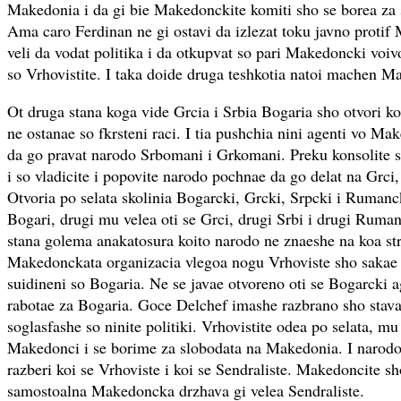
Makedonia i da gi bie Makedonckite komiti sho se borea z
Ama caro Ferdinan ne gi ostavi da izlezat toku javno proti
veli da vodat politika i da otkupvat so pari Makedoncki voiv
so Vrhovistite. I taka doide druga teshkotia natoi machen M
Ot druga stana koga vide Grcia i Srbia Bogaria sho otvori k
ne ostanae so fkrsteni raci. I tia pushchia nini agenti vo Mak
da go pravat narodo Srbomani i Grkomani. Preku konsolite
i so vladicite i popovite narodo pochnae da go delat na Grci,
Otvoria po selata skolinia Bogarcki, Grcki, Srpcki i Rumanc
Bogari, drugi mu velea oti se Grci, drugi Srbi i drugi Ruma
stana golema anakatosura koito narodo ne znaeshe na koa str
Makedonckata organizacia vlegoa nogu Vrhoviste sho sakae
suidineni so Bogaria. Ne se javae otvoreno oti se Bogarcki 
rabotae za Bogaria. Goce Delchef imashe razbrano sho stava 
soglasfashe so ninite politiki. Vrhovistite odea po selata, m
Makedonci i se borime za slobodata na Makedonia. I narod
razberi koi se Vrhoviste i koi se Sendraliste. Makedoncite sh
samostoalna Makedoncka drzhava gi velea Sendraliste.