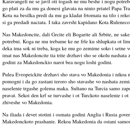
Karavangeli ne se javil oti togash ne mu beshe i nogu potre
go plati za da mu ga donesi glavata na ninio priatel Papa Tra
Kota na besilka predi da mu ga kladat frtomata na tilo i rekol
si ga predadi naciata. I taka zavrshi kapidano Kota Ruleneco
Nas Makedoncite, dali Grcite eli Bogarite ali Srbite, ne sa
potrebni. Koga ne mu trebame ke ne frle ku shlupkata ot li
deka ima sok ni treba, koga ke mu go zemime soko i setne vo
imat nas Makedoncite tia trite drzhavi sho se okolu nashata z
godini za Makedonckio narot bea nogu loshi godini.
Pulea Evropeickite drzhavi sho stava vo Makedonia i nikoa ne
pomogni i da go zastani teroro sho stavashe vo nashata zemi
naselenie trgashe golema maka. Sultano na Turcia samo zap
pravat. Sekoi den krf se turvashe i ot Turckoto naselenie i ot
zhiveshe vo Makedonia.
Na iliada i devet stotini i osmata godini Anglia i Rusia gove
Makedonckoto prashanie. Rekoa Makedonia da ostani samos