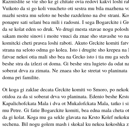
Razmislite se vie sho ke gi chitate ovia redovi kakvi loshi rab
Vuikoto da si go koli vnucheto oti sestra mu bila mazhena v
mazhi sestra mu seloto ne beshe razdeleno na dve strani. 
ponapre sati selani bea mili i radosni. I sega Bogarckite i Gr
da se kolat eden so druk. Vo drugi mesta stavae nogu polosh
sakam moite sinovi i moite vnuci da znae sho stavashe vo na
komitcki cheti pravea loshi raboti. Akuto Grckite komiti fat
strana na seloto odma go kolea. Isto i drugite sho krepea na
fatvae nekoi otia mali sho bea na Grcko isto i tia mu ga sec
beshe stra da izlezi ot doma. Gi beshe stra lugieto da odat na
soberat drva za zimata. Ne znaea sho ke stretat vo planinata i
doma pri familite.
Ot koga gi zaklae decata Grckite komiti vo Smoro, po nekok
otidoa za da si soberat drva vo planinata. Edenio beshe Krst
Kapalichofckata Mala i dva ot Mukalofckata Mala, tatko i si
mu Petre. Gi fatie Bogarckite komiti, bea edna mala cheta ot
da gi kolat. Koga mu ga sekle glavata na Krsto Kolef nekoku
sechena. Bil nogu golem mash i skokal ku nekoa kokoshka za