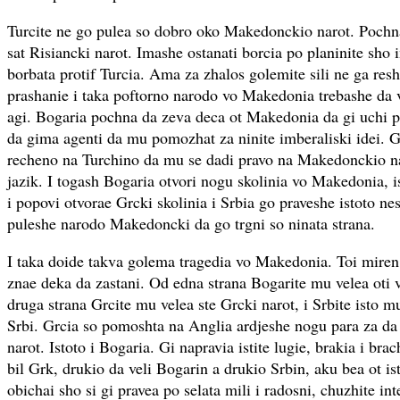
Turcite ne go pulea so dobro oko Makedonckio narot. Pochna
sat Risiancki narot. Imashe ostanati borcia po planinite sho
borbata protif Turcia. Ama za zhalos golemite sili ne ga re
prashanie i taka poftorno narodo vo Makedonia trebashe da v
agi. Bogaria pochna da zeva deca ot Makedonia da gi uchi po
da gima agenti da mu pomozhat za ninite imberaliski idei. 
recheno na Turchino da mu se dadi pravo na Makedonckio na
jazik. I togash Bogaria otvori nogu skolinia vo Makedonia, is
i popovi otvorae Grcki skolinia i Srbia go praveshe istoto n
puleshe narodo Makedoncki da go trgni so ninata strana.
I taka doide takva golema tragedia vo Makedonia. Toi miren
znae deka da zastani. Od edna strana Bogarite mu velea oti v
druga strana Grcite mu velea ste Grcki narot, i Srbite isto m
Srbi. Grcia so pomoshta na Anglia ardjeshe nogu para za d
narot. Istoto i Bogaria. Gi napravia istite lugie, brakia i bra
bil Grk, drukio da veli Bogarin a drukio Srbin, aku bea ot ista
obichai sho si gi pravea po selata mili i radosni, chuzhite int