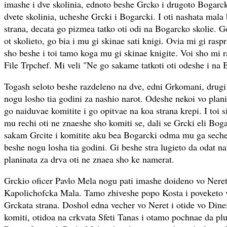
imashe i dve skolinia, ednoto beshe Grcko i drugoto Bogarc
dvete skolinia, ucheshe Grcki i Bogarcki. I oti nashata mala
strana, decata go pizmea tatko oti odi na Bogarcko skolie. G
ot skolieto, go bia i mu gi skinae sati knigi. Ovia mi gi ras
sho beshe i toi tamo koga mu gi skinae knigite. Voi sho mi r
File Trpchef. Mi veli "Ne go sakame tatkoti oti odeshe i na 
Togash seloto beshe razdeleno na dve, edni Grkomani, drug
nogu losho tia godini za nashio narot. Odeshe nekoi vo plani
go naiduvae komitite i go opitvae na koa strana krepi. I toi
mu rechi oti ne znaeshe sho komiti se, dali se Grcki eli Bog
sakam Grcite i komitite aku bea Bogarcki odma mu ga seche
beshe nogu losha tia godini. Gi beshe stra lugieto da odat na
planinata za drva oti ne znaea sho ke namerat.
Grckio oficer Pavlo Mela nogu pati imashe doideno vo Nere
Kapolichofcka Mala. Tamo zhiveshe popo Kosta i poveketo v
Grckata strana. Doshol edna vecher vo Neret i otide vo Din
komiti, otidoa na crkvata Sfeti Tanas i otamo pochnae da pl