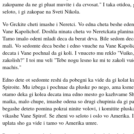
zakopame da ne gi pluat muvite i da crvosat." I taka otidoa, 
seloto, i gi zakopae na Sveti Nikola.
Vo Grckite cheti imashe i Neretci. Vo edna cheta beshe ede
Vane Kapolichof. Doshla ninata cheta vo Neretckata planina
Tamo imalo odeni mladi deca da berat drva. Bile sedom deca 
mali. Vo sedomte deca beshe i edno vnuche na Vane Kapolich
decata i Vane pochnal da gi koli. I vnuceto mu reklo "Vuiko
zakolish?" I toi mu veli "Tebe nogu lesno ke mi te zakoli vu
machis."
Edno dete ot sedomte reshi da pobegni ka vide da gi kolat ku
Spiroite. Mu izbega i pochnae da pluske po nego, ama ksmet
otamo deka gi kolea decata ima edno mesto go kazhvame S
maika, malo chupe, imashe odena so drugi chupinia da gi pas
begashe deteto pomina pokrai ninite volovi, i komitite plusk
vikashe Vane Spirof. Se zheni vo seloto i oslo vo Amerika. I
uplata sho ga vide i tamo vo Amerika umre.