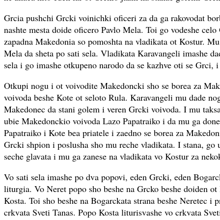
Grcia pushchi Grcki voinichki oficeri za da ga rakovodat b
nashte mesta doide oficero Pavlo Mela. Toi go vodeshe celo
zapadna Makedonia so pomoshta na vladikata ot Kostur. Mu
Mela da sheta po sati sela. Vladikata Karavangeli imashe dade
sela i go imashe otkupeno narodo da se kazhve oti se Grci, i
Otkupi nogu i ot voivodite Makedoncki sho se borea za Mak
voivoda beshe Kote ot seloto Rula. Karavangeli mu dade nogu
Makedonec da stani golem i veren Grcki voivoda. I mu taksa
ubie Makedonckio voivoda Lazo Papatraiko i da mu ga dones
Papatraiko i Kote bea priatele i zaedno se borea za Makedo
Grcki shpion i poslusha sho mu reche vladikata. I stana, go 
seche glavata i mu ga zanese na vladikata vo Kostur za nekok
Vo sati sela imashe po dva popovi, eden Grcki, eden Bogarck
liturgia. Vo Neret popo sho beshe na Grcko beshe doiden ot
Kosta. Toi sho beshe na Bogarckata strana beshe Neretec i pr
crkvata Sveti Tanas. Popo Kosta liturisvashe vo crkvata Svet