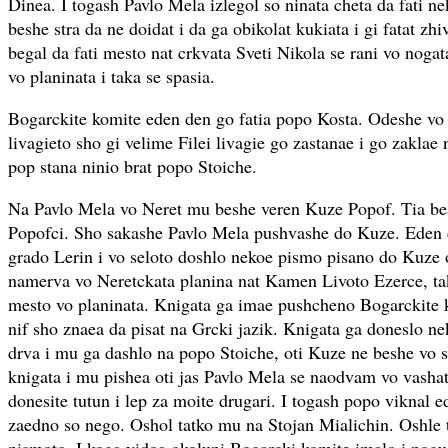
Dinea. I togash Pavlo Mela izlegol so ninata cheta da fati 
beshe stra da ne doidat i da ga obikolat kukiata i gi fatat zhi
begal da fati mesto nat crkvata Sveti Nikola se rani vo nogat
vo planinata i taka se spasia.
Bogarckite komite eden den go fatia popo Kosta. Odeshe vo
livagieto sho gi velime Filei livagie go zastanae i go zaklae 
pop stana ninio brat popo Stoiche.
Na Pavlo Mela vo Neret mu beshe veren Kuze Popof. Tia bea 
Popofci. Sho sakashe Pavlo Mela pushvashe do Kuze. Eden 
grado Lerin i vo seloto doshlo nekoe pismo pisano do Kuze 
namerva vo Neretckata planina nat Kamen Livoto Ezerce, t
mesto vo planinata. Knigata ga imae pushcheno Bogarckite 
nif sho znaea da pisat na Grcki jazik. Knigata ga doneslo ne
drva i mu ga dashlo na popo Stoiche, oti Kuze ne beshe vo s
knigata i mu pishea oti jas Pavlo Mela se naodvam vo vasha
donesite tutun i lep za moite drugari. I togash popo viknal e
zaedno so nego. Oshol tatko mu na Stojan Mialichin. Oshle