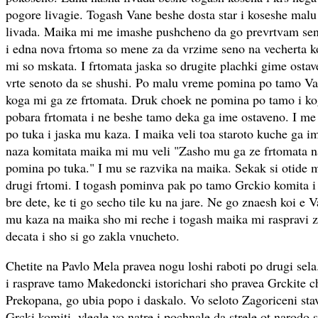
pogore livagie. Togash Vane beshe dosta star i koseshe malu
livada. Maika mi me imashe pushcheno da go prevrtvam seno
i edna nova frtoma so mene za da vrzime seno na vecherta 
mi so mskata. I frtomata jaska so drugite plachki gime ostav
vrte senoto da se shushi. Po malu vreme pomina po tamo Va
koga mi ga ze frtomata. Druk choek ne pomina po tamo i k
pobara frtomata i ne beshe tamo deka ga ime ostaveno. I me
po tuka i jaska mu kaza. I maika veli toa staroto kuche ga i
naza komitata maika mi mu veli "Zasho mu ga ze frtomata n
pomina po tuka." I mu se razvika na maika. Sekak si otide
drugi frtomi. I togash pominva pak po tamo Grckio komita i
bre dete, ke ti go secho tile ku na jare. Ne go znaesh koi e 
mu kaza na maika sho mi reche i togash maika mi raspravi z
decata i sho si go zakla vnucheto.
Chetite na Pavlo Mela pravea nogu loshi raboti po drugi sel
i rasprave tamo Makedoncki istorichari sho pravea Grckite ch
Prekopana, go ubia popo i daskalo. Vo seloto Zagoriceni sta
Grcki komiti, vlegle vo natre i pochnale da strele ot narodo 