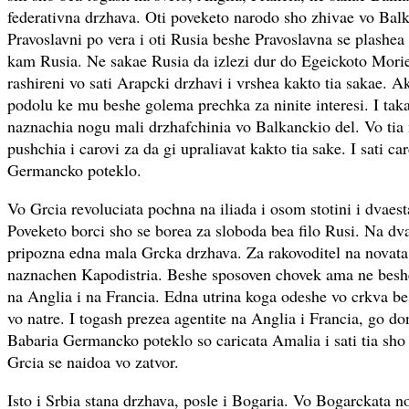
federativna drzhava. Oti poveketo narodo sho zhivae vo Bal
Pravoslavni po vera i oti Rusia beshe Pravoslavna se plashea t
kam Rusia. Ne sakae Rusia da izlezi dur do Egeickoto Morie
rashireni vo sati Arapcki drzhavi i vrshea kakto tia sakae. 
podolu ke mu beshe golema prechka za ninite interesi. I ta
naznachia nogu mali drzhafchinia vo Balkanckio del. Vo tia
pushchia i carovi za da gi upraliavat kakto tia sake. I sati ca
Germancko poteklo.
Vo Grcia revoluciata pochna na iliada i osom stotini i dvaest
Poveketo borci sho se borea za sloboda bea filo Rusi. Na dva
pripozna edna mala Grcka drzhava. Za rakovoditel na novata
naznachen Kapodistria. Beshe sposoven chovek ama ne beshe
na Anglia i na Francia. Edna utrina koga odeshe vo crkva be
vo natre. I togash prezea agentite na Anglia i Francia, go d
Babaria Germancko poteklo so caricata Amalia i sati tia sho
Grcia se naidoa vo zatvor.
Isto i Srbia stana drzhava, posle i Bogaria. Vo Bogarckata n