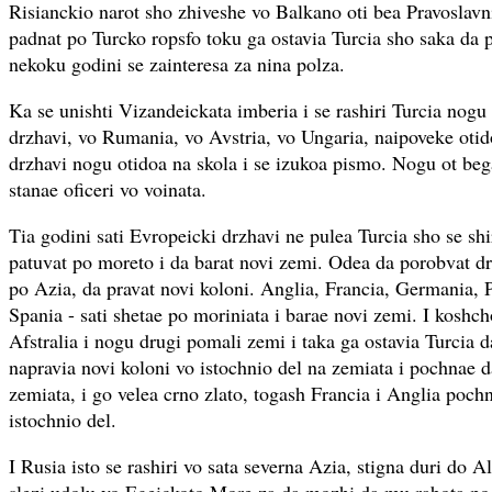
Risianckio narot sho zhiveshe vo Balkano oti bea Pravoslav
padnat po Turcko ropsfo toku ga ostavia Turcia sho saka da 
nekoku godini se zainteresa za nina polza.
Ka se unishti Vizandeickata imberia i se rashiri Turcia nog
drzhavi, vo Rumania, vo Avstria, vo Ungaria, naipoveke otido
drzhavi nogu otidoa na skola i se izukoa pismo. Nogu ot beg
stanae oficeri vo voinata.
Tia godini sati Evropeicki drzhavi ne pulea Turcia sho se shi
patuvat po moreto i da barat novi zemi. Odea da porobvat dr
po Azia, da pravat novi koloni. Anglia, Francia, Germania, P
Spania - sati shetae po moriniata i barae novi zemi. I kosh
Afstralia i nogu drugi pomali zemi i taka ga ostavia Turcia da
napravia novi koloni vo istochnio del na zemiata i pochnae da
zemiata, i go velea crno zlato, togash Francia i Anglia pochn
istochnio del.
I Rusia isto se rashiri vo sata severna Azia, stigna duri do A