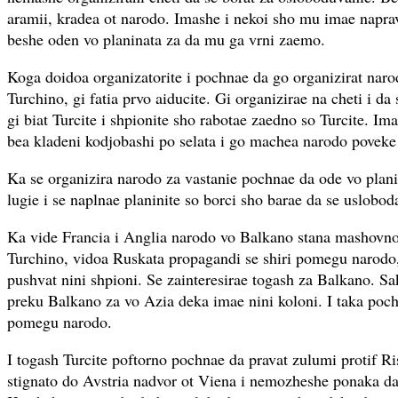
aramii, kradea ot narodo. Imashe i nekoi sho mu imae naprav
beshe oden vo planinata za da mu ga vrni zaemo.
Koga doidoa organizatorite i pochnae da go organizirat narod
Turchino, gi fatia prvo aiducite. Gi organizirae na cheti i da
gi biat Turcite i shpionite sho rabotae zaedno so Turcite. Im
bea kladeni kodjobashi po selata i go machea narodo poveke 
Ka se organizira narodo za vastanie pochnae da ode vo planin
lugie i se naplnae planinite so borci sho barae da se uslobod
Ka vide Francia i Anglia narodo vo Balkano stana mashovno 
Turchino, vidoa Ruskata propagandi se shiri pomegu narodo,
pushvat nini shpioni. Se zainteresirae togash za Balkano. Sak
preku Balkano za vo Azia deka imae nini koloni. I taka po
pomegu narodo.
I togash Turcite poftorno pochnae da pravat zulumi protif Ri
stignato do Avstria nadvor ot Viena i nemozheshe ponaka da