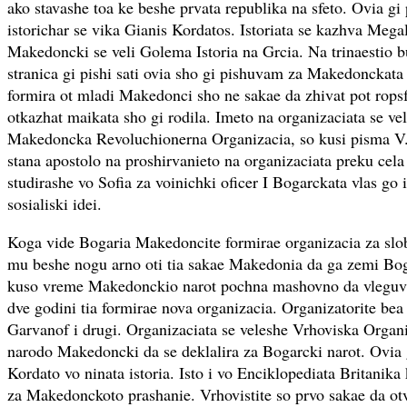
ako stavashe toa ke beshe prvata republika na sfeto. Ovia g
istorichar se vika Gianis Kordatos. Istoriata se kazhva Megali
Makedoncki se veli Golema Istoria na Grcia. Na trinaestio buk
stranica gi pishi sati ovia sho gi pishuvam za Makedonckata
formira ot mladi Makedonci sho ne sakae da zhivat pot ropsf
otkazhat maikata sho gi rodila. Imeto na organizaciata se v
Makedoncka Revoluchionerna Organizacia, so kusi pisma 
stana apostolo na proshirvanieto na organizaciata preku ce
studirashe vo Sofia za voinichki oficer I Bogarckata vlas go i
sosialiski idei.
Koga vide Bogaria Makedoncite formirae organizacia za sl
mu beshe nogu arno oti tia sakae Makedonia da ga zemi Bog
kuso vreme Makedonckio narot pochna mashovno da vleguva 
dve godini tia formirae nova organizacia. Organizatorite bea
Garvanof i drugi. Organizaciata se veleshe Vrhoviska Organi
narodo Makedoncki da se deklalira za Bogarcki narot. Ovia
Kordato vo ninata istoria. Isto i vo Enciklopediata Britani
za Makedonckoto prashanie. Vrhovistite so prvo sakae da ot