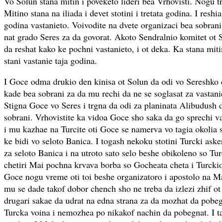
Vo Solun stana mitin i poveketo lideri bea Vrhovisti. Nogu tr
Mitino stana na iliada i devet stotini i tretata godina. I reshi
godina vastanieto. Voivodite na dvete organizaci bea sobran
nat grado Seres za da govorat. Akoto Sendralnio komitet ot S
da reshat kako ke pochni vastanieto, i ot deka. Ka stana miti
stani vastanie taja godina.
I Goce odma drukio den kinisa ot Solun da odi vo Sereshko da
kade bea sobrani za da mu rechi da ne se soglasat za vastanie
Stigna Goce vo Seres i trgna da odi za planinata Alibudush d
sobrani. Vrhovistite ka vidoa Goce sho saka da go sprechi va
i mu kazhae na Turcite oti Goce se namerva vo tagia okolia s
ke bidi vo seloto Banica. I togash nekoku stotini Turcki aske
za seloto Banica i na utroto sato selo beshe obikoleno so Tur
chetiri Mai pochna krvava borba so Gocheata cheta i Turckio
Goce nogu vreme oti toi beshe organizatoro i apostolo na M
mu se dade takof dobor chench sho ne treba da izlezi zhif ot
drugari sakae da udrat na edna strana za da mozhat da pob
Turcka voina i nemozhea po nikakof nachin da pobegnat. I ta