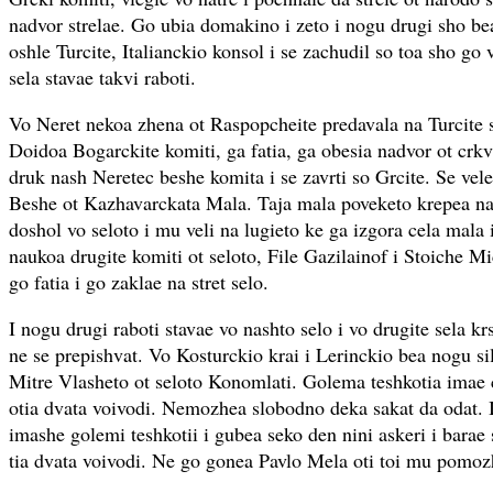
nadvor strelae. Go ubia domakino i zeto i nogu drugi sho b
oshle Turcite, Italianckio konsol i se zachudil so toa sho go 
sela stavae takvi raboti.
Vo Neret nekoa zhena ot Raspopcheite predavala na Turcite s
Doidoa Bogarckite komiti, ga fatia, ga obesia nadvor ot crk
druk nash Neretec beshe komita i se zavrti so Grcite. Se ve
Beshe ot Kazhavarckata Mala. Taja mala poveketo krepea na
doshol vo seloto i mu veli na lugieto ke ga izgora cela mala
naukoa drugite komiti ot seloto, File Gazilainof i Stoiche Mi
go fatia i go zaklae na stret selo.
I nogu drugi raboti stavae vo nashto selo i vo drugite sela k
ne se prepishvat. Vo Kosturckio krai i Lerinckio bea nogu si
Mitre Vlasheto ot seloto Konomlati. Golema teshkotia imae 
otia dvata voivodi. Nemozhea slobodno deka sakat da odat. I
imashe golemi teshkotii i gubea seko den nini askeri i barae 
tia dvata voivodi. Ne go gonea Pavlo Mela oti toi mu pomoz