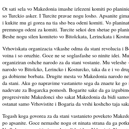
Ot sati sela vo Makedonia imashe izlezeni komiti po planinie
so Turckio asker. I Turcite pravae nogu losho. Apsanite gima
i kukite mu gi gorea na tia sho bea odeni komiti. Vo planina
premnogu odeni za komiti. Turcite sekoi den shetae po planin
Beshe nogu silen komiteto vo Bitolckata, Lerinckata i Kostur
Vrhoviskata organizacia vikashe odma da stani revolucia i 
voina i so oruzhie. Goce ne se soglasfashe so ninite idei. Mu
organiziran oshche narodo za da stani vostanie. Mu veleshe 
narodo vo Bitolcko, Lerincko i Kosturcko, taka da e i vo dr
ga dobieme borbata. Drugite mesta vo Makedonia narodo ne 
da stani. Aku go napravime vastanieto sega da znaete ke go
nadevate za Bogarcka pomosh. Bogarite sake da ga izgubime
progresivnite Makedonci sho sakat Makedonia da bidi samos
ostanat samo Vrhovistite i Bogaria da vrshi koshcho taja sa
Togash koga govorea za da stani vastanieto poveketo Makedo
po apsanite. Goce nemashe nogu ot ninata strana da ga potk