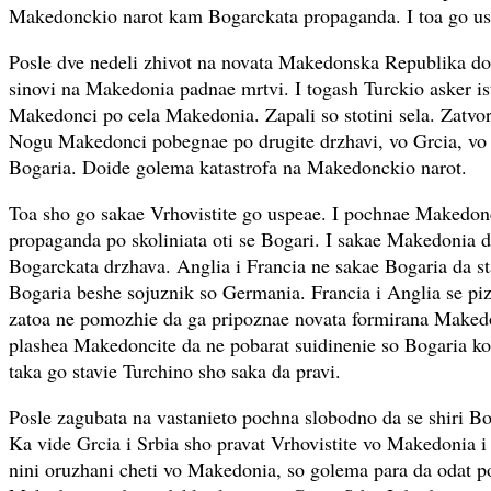
Makedonckio narot kam Bogarckata propaganda. I toa go us
Posle dve nedeli zhivot na novata Makedonska Republika doi
sinovi na Makedonia padnae mrtvi. I togash Turckio asker ist
Makedonci po cela Makedonia. Zapali so stotini sela. Zatvori
Nogu Makedonci pobegnae po drugite drzhavi, vo Grcia, vo 
Bogaria. Doide golema katastrofa na Makedonckio narot.
Toa sho go sakae Vrhovistite go uspeae. I pochnae Makedonc
propaganda po skoliniata oti se Bogari. I sakae Makedonia d
Bogarckata drzhava. Anglia i Francia ne sakae Bogaria da st
Bogaria beshe sojuznik so Germania. Francia i Anglia se p
zatoa ne pomozhie da ga pripoznae novata formirana Maked
plashea Makedoncite da ne pobarat suidinenie so Bogaria ko
taka go stavie Turchino sho saka da pravi.
Posle zagubata na vastanieto pochna slobodno da se shiri B
Ka vide Grcia i Srbia sho pravat Vrhovistite vo Makedonia i
nini oruzhani cheti vo Makedonia, so golema para da odat po