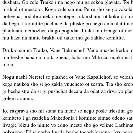
dushata. Go zele Traiko i na nego mu ga sekoa glavata. Toi 
mrdnal ot mestoto. Koga vide sin mu Petre sho ke go zakolat 
pobegna, podobro neka me otepe so kurshum, ot koku da me 
da bega. I komitite pochnae da pluske po nego ama alai ima
planinata, nemozhea da go pogodat. I taka mu izbega ot racit
mu kaza na ninite brakia oti tatko mu go zaklae komitite.
Drukio sin na Traiko, Vane Bakrnchef, Vane imashe kerka m
mu beshe baba na moita zhena, baba mu Mitrica, maiko na 
moja.
Nogu nashi Neretci se plashea ot Vane Kapalichof, se velesh
koga naukoa sho si go zakla vnucheto ot sestra. Tia sho kre
gi beshe stra da si gi pushchat decata da odat za drva vo pla
golem aramia.
Ke rasprava sho mi stana na mene so nego posle triestina go
komiteto i ga razdelia Makedonia i komitite simae odeno s
livagie blizu do ninite vo edno mesto sho go velime Lashin
pokoseno. Edna nasha livada beshe togash kosena i krs nega