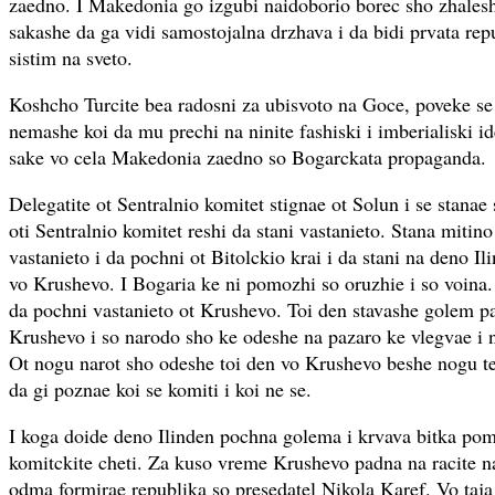
zaedno. I Makedonia go izgubi naidoborio borec sho zhales
sakashe da ga vidi samostojalna drzhava i da bidi prvata repu
sistim na sveto.
Koshcho Turcite bea radosni za ubisvoto na Goce, poveke se 
nemashe koi da mu prechi na ninite fashiski i imberialiski id
sake vo cela Makedonia zaedno so Bogarckata propaganda.
Delegatite ot Sentralnio komitet stignae ot Solun i se stanae
oti Sentralnio komitet reshi da stani vastanieto. Stana mitino 
vastanieto i da pochni ot Bitolckio krai i da stani na deno Il
vo Krushevo. I Bogaria ke ni pomozhi so oruzhie i so voina. I
da pochni vastanieto ot Krushevo. Toi den stavashe golem pa
Krushevo i so narodo sho ke odeshe na pazaro ke vlegvae i 
Ot nogu narot sho odeshe toi den vo Krushevo beshe nogu t
da gi poznae koi se komiti i koi ne se.
I koga doide deno Ilinden pochna golema i krvava bitka pom
komitckite cheti. Za kuso vreme Krushevo padna na racite n
odma formirae republika so presedatel Nikola Karef. Vo taja