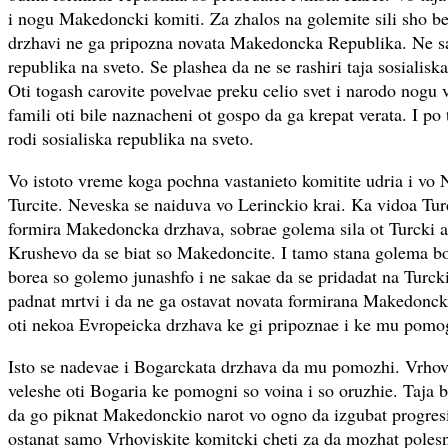
i nogu Makedoncki komiti. Za zhalos na golemite sili sho bea
drzhavi ne ga pripozna novata Makedoncka Republika. Ne sak
republika na sveto. Se plashea da ne se rashiri taja sosialiska
Oti togash carovite povelvae preku celio svet i narodo nogu 
famili oti bile naznacheni ot gospo da ga krepat verata. I po
rodi sosialiska republika na sveto.
Vo istoto vreme koga pochna vastanieto komitite udria i vo 
Turcite. Neveska se naiduva vo Lerinckio krai. Ka vidoa Tur
formira Makedoncka drzhava, sobrae golema sila ot Turcki a
Krushevo da se biat so Makedoncite. I tamo stana golema b
borea so golemo junashfo i ne sakae da se pridadat na Turck
padnat mrtvi i da ne ga ostavat novata formirana Makedonc
oti nekoa Evropeicka drzhava ke gi pripoznae i ke mu pomo
Isto se nadevae i Bogarckata drzhava da mu pomozhi. Vrhov
veleshe oti Bogaria ke pomogni so voina i so oruzhie. Taja 
da go piknat Makedonckio narot vo ogno da izgubat progres
ostanat samo Vrhoviskite komitcki cheti za da mozhat polesn