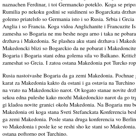
naznachen Ferdinar, i toi Germancko poteklo. Koga se pripo
Rumilia po nekoku godini se suidineni so Bogarckata drzhav
golemo priatelsfo so Germania isto i so Rusia. Srbia i Grcia 
Anglia i so Francia. Koga vidoa Anglichanite i Francuzite I
zamesha so Bogaria ne mu beshe nogu arno i taka ne pobara
drzhava i Makedonia. Se plashea aku stani drzhava i Makedon
Makedoncki blizi so Bogarckio da ne pobarat i Makedoncite
Bogaria i Bogaria stani edna golema sila vo Balkano. Kritich
zameshat so Grcia. I zatoa ostana Makedonia pot Turcko rop
Rusia nastoivashe Bogaria da ga zemi Makedonia. Pochnae g
karat za Makedonia kakto da ostani i ga ostavia na Turchino 
na vrato na Makedonckio narot. Ot kogato stanae novite dr
sekoa edna puleshe kako mozhi Makedonckio narot da go tr
gi kladoa novite granici okolu Makedonia. Na Bogaria mu b
Makedonia oti koga stana Sveti Stefanckata Konferencia bes
ga zemi Makedonia. Posle stana druga konferencia vo Berlin 
vo Makedonia i posle ke se reshi sho ke stani so Makedonia.
ostana poftorno pot Turchino.