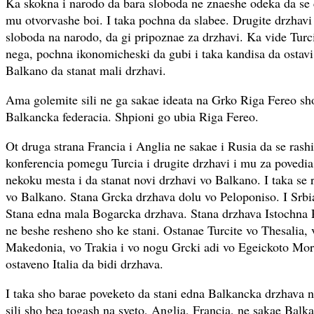
Ka skokna i narodo da bara sloboda ne znaeshe odeka da se 
mu otvorvashe boi. I taka pochna da slabee. Drugite drzhav
sloboda na narodo, da gi pripoznae za drzhavi. Ka vide Turci
nega, pochna ikonomicheski da gubi i taka kandisa da ostavi
Balkano da stanat mali drzhavi.
Ama golemite sili ne ga sakae ideata na Grko Riga Fereo sho
Balkancka federacia. Shpioni go ubia Riga Fereo.
Ot druga strana Francia i Anglia ne sakae i Rusia da se rashi
konferencia pomegu Turcia i drugite drzhavi i mu za povedia 
nekoku mesta i da stanat novi drzhavi vo Balkano. I taka se 
vo Balkano. Stana Grcka drzhava dolu vo Peloponiso. I Srbi
Stana edna mala Bogarcka drzhava. Stana drzhava Istochna
ne beshe resheno sho ke stani. Ostanae Turcite vo Thesalia, 
Makedonia, vo Trakia i vo nogu Grcki adi vo Egeickoto Mori
ostaveno Italia da bidi drzhava.
I taka sho barae poveketo da stani edna Balkancka drzhava n
sili sho bea togash na sveto, Anglia, Francia, ne sakae Balk