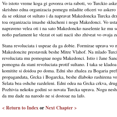
Vo istoto vreme koga gi govorea ovia raboti, vo Turckio ask
skrishno edna organizacia pomegu mladite oficeri vo askero 
da se otkinat ot sultato i da napravat Makedoncka Turcka dr
toa organizacia imashe sklucheni i nogu Makedonci. Vo ust
napraveno velea oti i na sato Makedoncko naselenie ke mu se
nofio parlament ke vlezat ot sati nacii sho zhiveat vo ovaja 
Stana revoluciata i uspeae da ga dobie. Formirae uprava vo 
Makedoncite prestavnik beshe Mitre Vlahof. Na mlado Turci
revoluciata mu pomognae nogu Makedonci. Istio i Jane Sand
pomogna da stani revoluciata protif sultano. I taka se klado
komitite si doidoa po doma. Edni sho zhalea za Bogaria pre
propagandata, Grcka i Bogarcka, beshe dlaboko rashirena v
Selata bea oshche razdeleni. Edni odea na Grcka crkva, dru
Pozhivia nekoku godini so novata Turcka uprava. Nogu nesh
da mu dade na narodo ne si dostoae na lafo.
< Return to Index
or
Next Chapter >