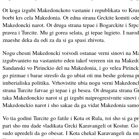
Ot koga izgubi Makedonckoto vastanie i republikata vo Kru
borbi krs cela Makedonia. Ot edna strana Grckite komiti ode
Makedoncki narot. Ot druga strana tepae i Bogarckite i Srpck
pravea i Turcite. Mu gi gorea selata, gi tepae lugieto. I na
znaeshe deka da odi za da si ga spasi zhivota.
Nogu chesni Makedoncki voivodi ostanae verni sinovi na Ma
izgubvanieto na vastanieto eden takof vereren sin na Maked
Sandanski vo Pirinckio del na Makedonia, i go velea Pirinck
go pizmae i barae stresfo da go ubiat oti mu beshe golema 
imberialiska politika. Vrhovistite ubia nogu verni Makedonc
strana Turcite fatvae gi tepae i gi besea. Ot drugata strana G
taka Makedonckio narot si gi izgubi naiprogresivnite sinovi 
Makedonckio narot i sho sakae da ga vidat Makedonia samo
Vo tia godini Turcite go fatile i Kota ot Rula, toi sho si ga 
pari sho mu dade vladikata Grcki Karavangeli ot Kostur. Go s
sudo upredeli da go obesat. I Kota chekal Karavangeli da 