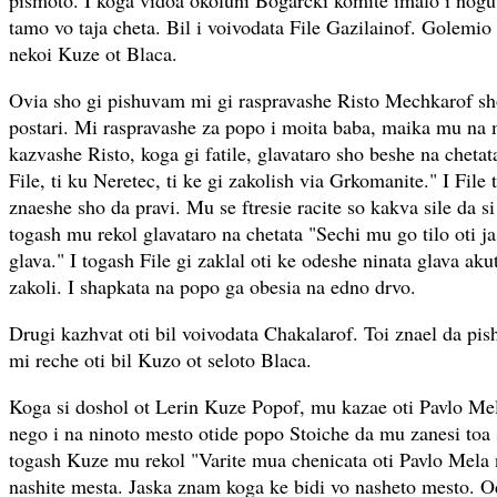
pismoto. I koga vidoa okoluni Bogarcki komite imalo i nogu
tamo vo taja cheta. Bil i voivodata File Gazilainof. Golemio 
nekoi Kuze ot Blaca.
Ovia sho gi pishuvam mi gi raspravashe Risto Mechkarof sh
postari. Mi raspravashe za popo i moita baba, maika mu na
kazvashe Risto, koga gi fatile, glavataro sho beshe na cheta
File, ti ku Neretec, ti ke gi zakolish via Grkomanite." I File 
znaeshe sho da pravi. Mu se ftresie racite so kakva sile da si 
togash mu rekol glavataro na chetata "Sechi mu go tilo oti ja
glava." I togash File gi zaklal oti ke odeshe ninata glava ak
zakoli. I shapkata na popo ga obesia na edno drvo.
Drugi kazhvat oti bil voivodata Chakalarof. Toi znael da pi
mi reche oti bil Kuzo ot seloto Blaca.
Koga si doshol ot Lerin Kuze Popof, mu kazae oti Pavlo Me
nego i na ninoto mesto otide popo Stoiche da mu zanesi toa 
togash Kuze mu rekol "Varite mua chenicata oti Pavlo Mela
nashite mesta. Jaska znam koga ke bidi vo nasheto mesto. Od