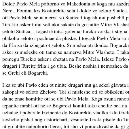
Doide Pavlo Mela poftorno vo Makedonia ot koga mu zazdrav
Neret. Pomina krs Kosturckite sela i doide vo seloto Statica
oti Pavlo Mela se namerva vo Statica i togash mu pushchil 
Turckio asker i mu veli aku sakate da go fatite Mitre Vlash
seloto Statica. I togash kinisa golema Turcka voiska i stigna 
obikolia seloto i pochnae da pluske. I togash Pavlo Mela so n
da frla za da izbegat ot seloto. Si mislea oti doidoa Bogarcki
asker si misleshe oti tamo se namerva Mitre Vlasheto. I tak
pomegu Turckio asker i chetata na Pavlo Mela. Izleze Pavlo d
drugari i Turcite frlia i go ubia. Beshe noshia i nemozhea da 
se Grcki eli Bogarcki.
I ka se ubi Pavlo eden ot ninite drugari mu ga sekol glavata i
zakopal vo seloto Zhelovo. Toi si misleshe oti se obikoleni o
da ne znae komitite oti se ubi Pavlo Mela. Koga osuna ranoto
tepanite mrshi oti ne se Bogarcki komiti toku chetite bea na
uzhalae i pobarale izvinenie do Kosturckio vladika i do Grck
koshcho pishat nogu istorichari, vesnicite Grcki pisale do Tu
ni go ubite naipoborio heroi, toi sho vi pomozhvashe da gi g